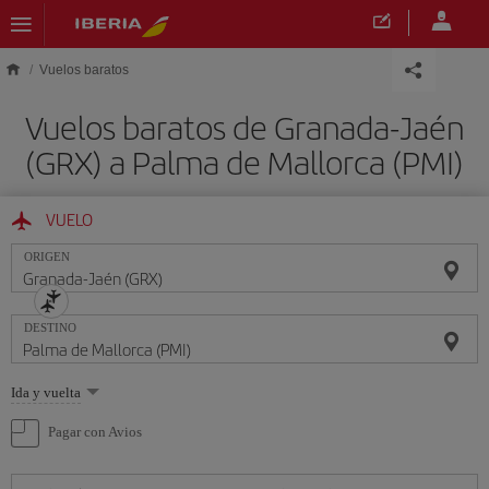
Saltar al contenido principal
Vuelos baratos
Vuelos baratos de Granada-Jaén
(GRX) a Palma de Mallorca (PMI)
VUELO
ORIGEN
DESTINO
Seleccione
Ida y vuelta
una
opción
Pagar con Avios