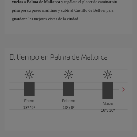
vuelos a Palma de Mallorca
y regálate el placer de caminar sin
prisa por su paseo marítimo y subir al Castillo de Bellver para
guardarte las mejores vistas de la ciudad.
El tiempo en Palma de Mallorca
Enero
Febrero
Marzo
13º
/
9º
13º
/
8º
16º
/
10º