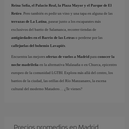
Reina Sofía, el Palacio Real, la Plaza Mayor y el Parque de El
Retiro
. Pero también es pedir un vino y una tapa en alguna de las
terrazas de La Latina
, pasear junto a los escaparates más
exclusivos del barrio de Salamanca, recorrer tiendas de
antigüedades en el Barrio de las Letras
o perderse por las
callejuelas del bohemio Lavapiés
.
Encuentra las mejores
ofertas de vuelos a Madrid
para
conocer la
noche madrileña
en la alternativa Malasaña o en Chueca, epicentro
europeo de la comunidad LGTBI. Explora más allá del centro, los
barrios de la ciudad, las orillas del Río Manzanares, la escena
cultural del moderno Matadero… ¿Te vienes?
Precios promedios en Madrid