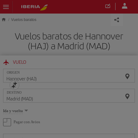
Saltar al contenido principal
Vuelos baratos
Vuelos baratos de Hannover
(HAJ) a Madrid (MAD)
VUELO
ORIGEN
DESTINO
Seleccione
Ida y vuelta
una
opción
Pagar con Avios