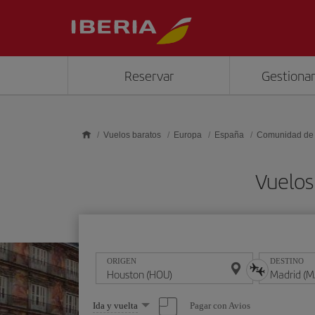
Saltar al contenido principal
Reservar
Gestionar
Vuelos baratos
Europa
España
Comunidad de
Vuelos
ORIGEN
DESTINO
Seleccione
Pagar con Avios
Ida y vuelta