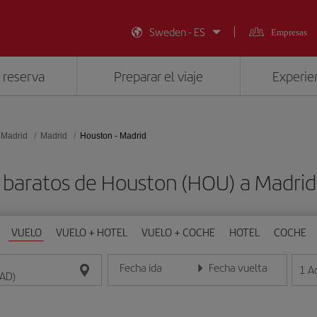
Sweden - ES
Empresas
 reserva
Preparar el viaje
Experien
 Madrid
Madrid
Houston - Madrid
 baratos de Houston (HOU) a Madri
VUELO
VUELO + HOTEL
VUELO + COCHE
HOTEL
COCHE
Fecha ida
Fecha vuelta
1
A
Introduce la fecha en formato día/mes/año
Introduce la fecha en format