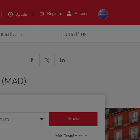
Registro
Acceso
Ayuda
cia Iberia
Iberia Plus
d (MAD)
dulto
Buscar
o día/mes/año
Más Económica