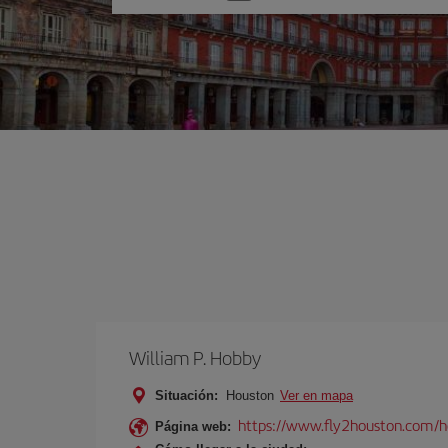
una
opción
William P. Hobby
Situación:
Houston
Ver en mapa
https://www.fly2houston.com/
Página web: