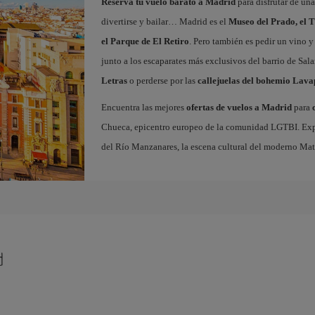
Reserva tu vuelo barato a Madrid
para disfrutar de un
divertirse y bailar… Madrid es el
Museo del Prado, el T
el Parque de El Retiro
. Pero también es pedir un vino y
junto a los escaparates más exclusivos del barrio de Sal
Letras
o perderse por las
callejuelas del bohemio Lava
Encuentra las mejores
ofertas de vuelos a Madrid
para
Chueca, epicentro europeo de la comunidad LGTBI. Explora
del Río Manzanares, la escena cultural del moderno Ma
d