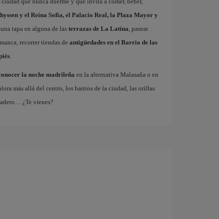
a ciudad que nunca duerme y que invita a comer, beber,
hyssen y el Reina Sofía, el Palacio Real, la Plaza Mayor y
 una tapa en alguna de las
terrazas de La Latina
, pasear
amanca, recorrer tiendas de
antigüedades en el Barrio de las
piés
.
conocer la noche madrileña
en la alternativa Malasaña o en
 más allá del centro, los barrios de la ciudad, las orillas
tadero… ¿Te vienes?