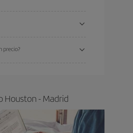
elo y de que las tarifas más baratas (turista)
ouston-Madrid-dest
.
ra el vuelo más barato.
n precio?
ser flexible.
Lo normal es que
cuanto antes
 poco abiertos, podrás
elegir el precio más
o Houston - Madrid