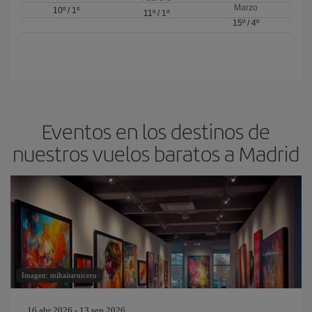
Marzo
10º
/
1º
11º
/
1º
15º
/
4º
Eventos en los destinos de
nuestros vuelos baratos a Madrid
Imagen: mihaitarniceru
16 abr 2026 - 13 sep 2026