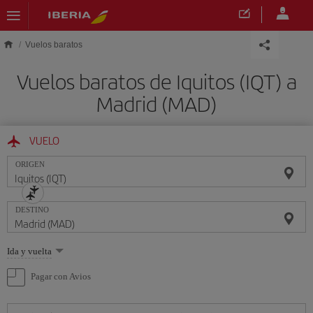
Saltar al contenido principal
Vuelos baratos
Vuelos baratos de Iquitos (IQT) a
Madrid (MAD)
VUELO
ORIGEN
DESTINO
Seleccione
Ida y vuelta
una
opción
Pagar con Avios