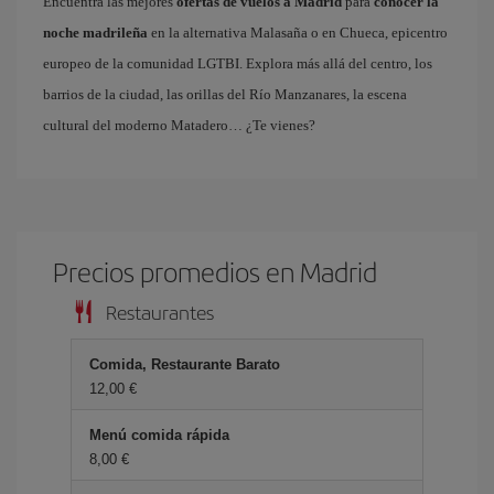
Encuentra las mejores
ofertas de vuelos a Madrid
para
conocer la
noche madrileña
en la alternativa Malasaña o en Chueca, epicentro
europeo de la comunidad LGTBI. Explora más allá del centro, los
barrios de la ciudad, las orillas del Río Manzanares, la escena
cultural del moderno Matadero… ¿Te vienes?
Precios promedios en Madrid
Restaurantes
Comida, Restaurante Barato
12,00 €
Menú comida rápida
8,00 €