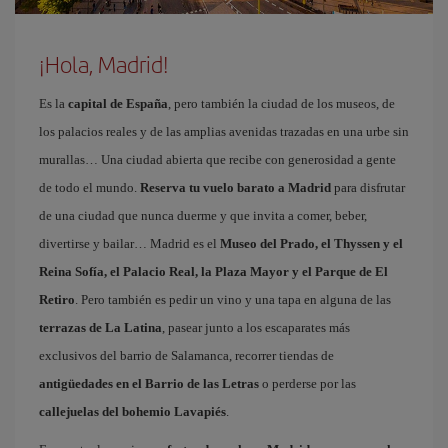
¡Hola, Madrid!
Es la
capital de España
, pero también la ciudad de los museos, de
los palacios reales y de las amplias avenidas trazadas en una urbe sin
murallas… Una ciudad abierta que recibe con generosidad a gente
de todo el mundo.
Reserva tu vuelo barato a Madrid
para disfrutar
de una ciudad que nunca duerme y que invita a comer, beber,
divertirse y bailar… Madrid es el
Museo del Prado, el Thyssen y el
Reina Sofía, el Palacio Real, la Plaza Mayor y el Parque de El
Retiro
. Pero también es pedir un vino y una tapa en alguna de las
terrazas de La Latina
, pasear junto a los escaparates más
exclusivos del barrio de Salamanca, recorrer tiendas de
antigüedades en el Barrio de las Letras
o perderse por las
callejuelas del bohemio Lavapiés
.