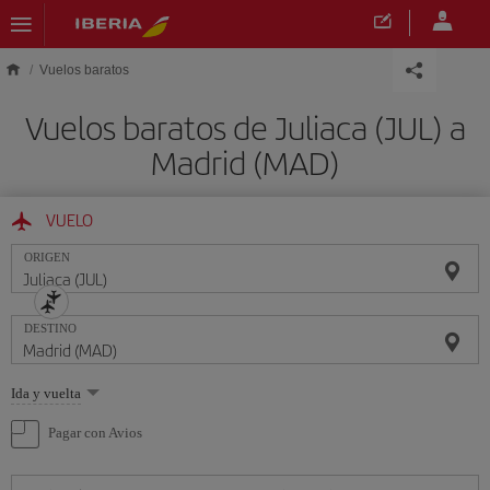
Saltar al contenido principal
Vuelos baratos
Vuelos baratos de Juliaca (JUL) a
Madrid (MAD)
VUELO
ORIGEN
DESTINO
Seleccione
Ida y vuelta
una
opción
Pagar con Avios