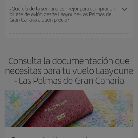
precio según tus necesidades de viaje. La tarifa básica, te
¿Qué día de la semana es mejor para comprar un
billete de avión desde Laayoune-Las Palmas de
asegura el vuelo más barato.
Gran Canaria a buen precio?
Cualquier día de la semana puedes encontrar vuelos baratos. Las
claves para encontrar los mejores precios son
anticiparte y ser
flexible.
Lo normal es que
cuanto antes
reserves tus billetes de
Consulta la documentación que
avión más baratos te saldrán. Además, si buscas los vuelos con
las fechas y los horarios del viaje un poco abiertos, podrás
elegir
necesitas para tu vuelo Laayoune
el precio más barato.
- Las Palmas de Gran Canaria