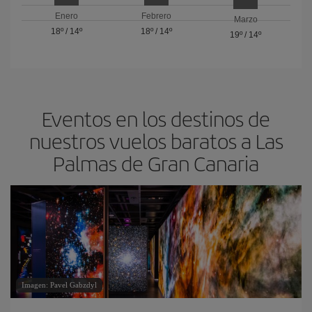
Enero
Febrero
Marzo
18º
/
14º
18º
/
14º
19º
/
14º
Eventos en los destinos de
nuestros vuelos baratos a Las
Palmas de Gran Canaria
Imagen: Pavel Gabzdyl