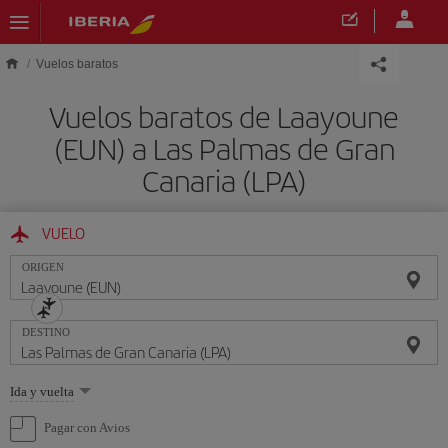
Saltar al contenido principal
Vuelos baratos
Vuelos baratos de Laayoune
(EUN) a Las Palmas de Gran
Canaria (LPA)
VUELO
ORIGEN
DESTINO
Seleccione
Ida y vuelta
una
opción
Pagar con Avios