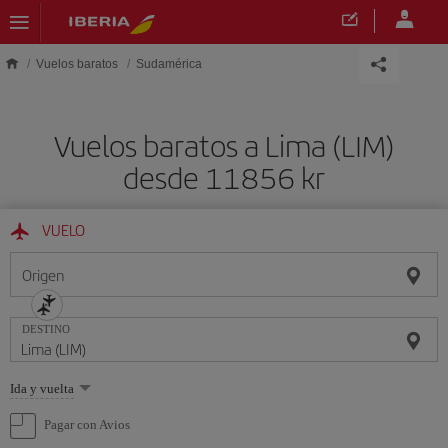
Saltar al contenido principal
Vuelos baratos
Sudamérica
Vuelos baratos a Lima (LIM)
desde 11856 kr
VUELO
Origen
DESTINO
Seleccione
Ida y vuelta
una
opción
Pagar con Avios