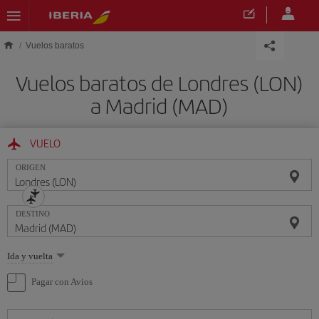
Saltar al contenido principal
Vuelos baratos
Vuelos baratos de Londres (LON)
a Madrid (MAD)
VUELO
ORIGEN
DESTINO
Seleccione
Ida y vuelta
una
opción
Pagar con Avios