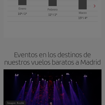
Enero
Febrero
Marzo
10º
/
1º
11º
/
1º
15º
/
4º
Eventos en los destinos de
nuestros vuelos baratos a Madrid
Imagen: Kozlik