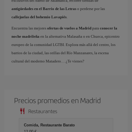
exclusivos del barrio de Salamanca, recorrer tiendas de
antigüedades en el Barrio de las Letras
o perderse por las
callejuelas del bohemio Lavapiés
.
Encuentra las mejores
ofertas de vuelos a Madrid
para
conocer la
noche madrileña
en la alternativa Malasaña o en Chueca, epicentro
europeo de la comunidad LGTBI. Explora más allá del centro, los
barrios de la ciudad, las orillas del Río Manzanares, la escena
cultural del moderno Matadero… ¿Te vienes?
Precios promedios en Madrid
Restaurantes
Comida, Restaurante Barato
12,00 €