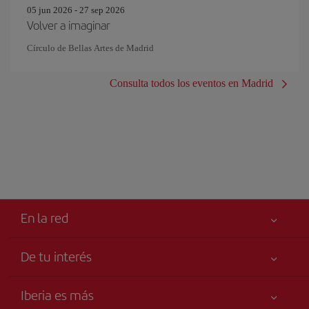
05 jun 2026 - 27 sep 2026
Volver a imaginar
Círculo de Bellas Artes de Madrid
Consulta todos los eventos en Madrid
En la red
De tu interés
Tu seguridad es lo primero
Iberia es más
Accesibilidad