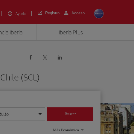
Registro
Acceso
Ayuda
cia Iberia
Iberia Plus
Chile (SCL)
dulto
Buscar
o día/mes/año
Más Económica