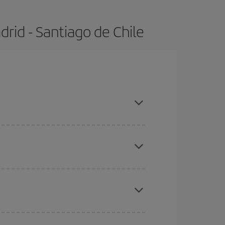
rid - Santiago de Chile
tas, compras con antelación y puedes ser flexible
ratos
. Dinos desde dónde vuelas, a dónde
ra días cercanos
, tanto de ida como de vuelta,
gunos
horarios
puede que te hagan ahorrar aún
eral las Navidades, la Semana Santa y los