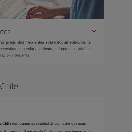
ntes
tras
preguntas frecuentes sobre documentación
: te
cesitas para volar con Iberia, así como los trámites
gración y aduanas.
 Chile
e Chile
encontrarás una ciudad de contrastes que aúna
os. El centro de Santiago de Chile cuenta con importantes