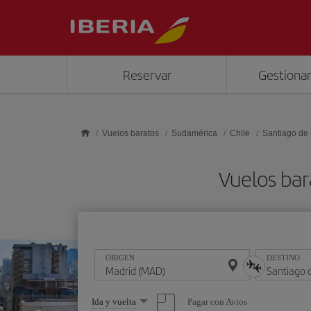
Saltar al contenido principal
Reservar
Gestionar
Vuelos baratos
Sudamérica
Chile
Santiago de 
Vuelos bar
ORIGEN
DESTINO
Seleccione
Pagar con Avios
Ida y vuelta