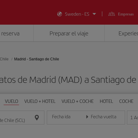
Sweden - ES
Empresas
 reserva
Preparar el viaje
Experien
Chile
Madrid - Santiago de Chile
atos de Madrid (MAD) a Santiago de 
VUELO
VUELO + HOTEL
VUELO + COCHE
HOTEL
COCHE
Fecha ida
Fecha vuelta
1
A
Introduce la fecha en formato día/mes/año
Introduce la fecha en format