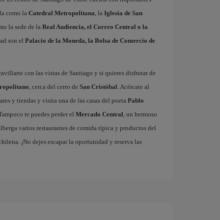
ola como la
Catedral Metropolitana
, la
Iglesia de San
omo la sede de la
Real Audiencia, el Correo Central o la
dad son el
Palacio de la Moneda, la Bolsa de Comercio de
villarte con las vistas de Santiago y si quieres disfrutar de
ropolitano
, cerca del cerro de
San Cristóbal
. Acércate al
bares y tiendas y visita una de las casas del poeta
Pablo
Tampoco te puedes perder el
Mercado Central
, un hermoso
alberga varios restaurantes de comida típica y productos del
 chilena. ¡No dejes escapar la oportunidad y reserva las