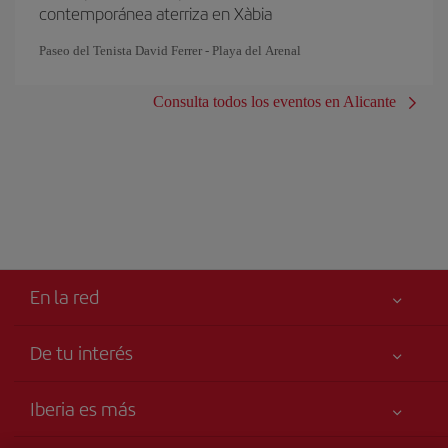
contemporánea aterriza en Xàbia
Paseo del Tenista David Ferrer - Playa del Arenal
Consulta todos los eventos en Alicante
En la red
De tu interés
Tu seguridad es lo primero
Iberia es más
Accesibilidad
Noticias y Novedades