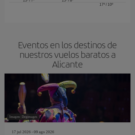
15º
/
7º
15º
/
8º
17º
/
10º
Eventos en los destinos de
nuestros vuelos baratos a
Alicante
Imagen: Degimages
17 jul 2026 - 09 ago 2026