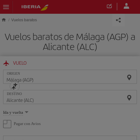
Saltar al contenido principal
Vuelos baratos
Vuelos baratos de Málaga (AGP) a
Alicante (ALC)
VUELO
ORIGEN
DESTINO
Seleccione
Ida y vuelta
una
opción
Pagar con Avios