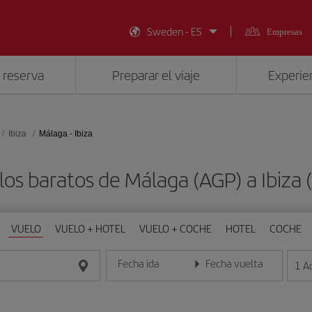
Sweden - ES
Empresas
 reserva
Preparar el viaje
Experien
Ibiza
Málaga - Ibiza
los baratos de Málaga (AGP) a Ibiza (
VUELO
VUELO + HOTEL
VUELO + COCHE
HOTEL
COCHE
Fecha ida
Fecha vuelta
1
A
Introduce la fecha en formato día/mes/año
Introduce la fecha en format