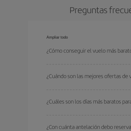
Preguntas frecue
Ampliar todo
¿Cómo conseguir el vuelo más barato
Podrás ahorrar en tu billete de avión de Málaga-I
fechas y horarios de ida y vuelta.
¿Cuándo son las mejores ofertas de 
Puedes conseguir los vuelos más baratos viajan
periodos de vacaciones escolares son temporada
¿Cuáles son los días más baratos par
precios encontrarás.
Para saber qué días te saldrá más económico vol
quieres ir y en qué fechas habías pensado viajar
¿Con cuánta antelación debo reserva
para que puedas encontrar la mejor oferta. Ademá