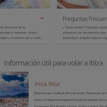
Preguntas frecue
da informarte de la
¿Tienes dudas? Consulta nues
sultar si requieres visado,
aclaramos los documentos que ne
rigen y el destino de tu vuelo.
específicos exigidos para la mi
Información útil para volar a Ibiza
¡Hola, Ibiza!
Ibiza hay que vivirla de día y de noche. Famosa por su ex
fiesta y el lugar de peregrinación para los amantes de l
los mejores DJ’s de música house, techno o trance. Sin 