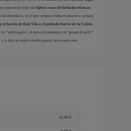
as
o paseando entre sus
típicas casas de fachadas blancas
.
so mediterráneo, en el que tampoco falta el atractivo cultural
y el barrio de Dalt Vila o el poblado fenicio de Sa Caleta
.
 su “sofrit pagés”, el arroz de matanza o el “guisat de peix”.
a
y la isla, su mejor versión para ti, seas como seas.
14,00 €