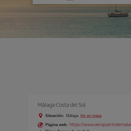
una
opción
Málaga-Costa del Sol
Situación:
Málaga
Ver en mapa
https://www.aeropuertodemalag
Página web: