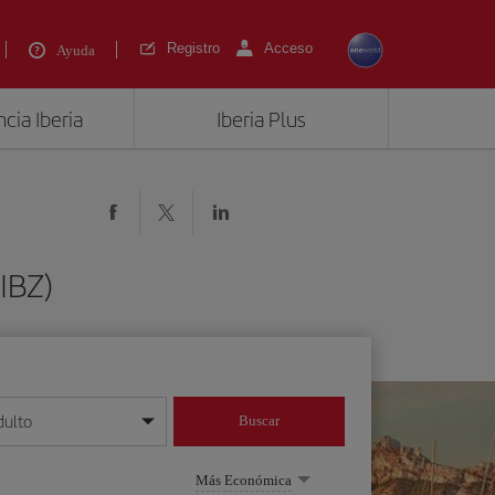
Registro
Acceso
Ayuda
cia Iberia
Iberia Plus
IBZ)
dulto
Buscar
o día/mes/año
Más Económica