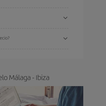
elo y de que las tarifas más baratas (turista)
laga-Ibiza-dest
.
ra el vuelo más barato.
ecio?
ser flexible.
Lo normal es que
cuanto antes
 poco abiertos, podrás
elegir el precio más
lo Málaga - Ibiza