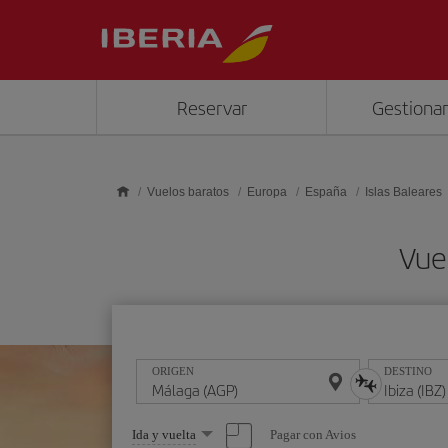
Saltar al contenido principal
Reservar
Gestionar
Vuelos baratos
Europa
España
Islas Baleares
Vue
ORIGEN
DESTINO
Seleccione
Pagar con Avios
Ida y vuelta