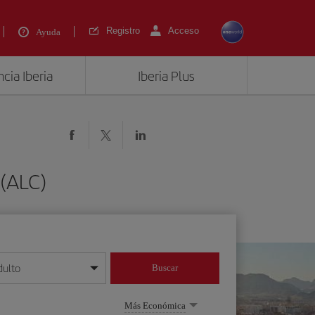
Registro
Acceso
Ayuda
cia Iberia
Iberia Plus
 (ALC)
dulto
Buscar
o día/mes/año
Más Económica