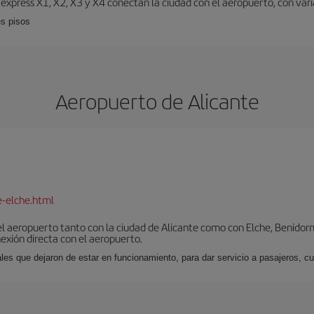
 expréss X1, X2, X3 y X4 conectan la ciudad con el aeropuerto, con vari
es pisos
Aeropuerto de Alicante
e-elche.html
l aeropuerto tanto con la ciudad de Alicante como con Elche, Benidorm 
exión directa con el aeropuerto.
ales que dejaron de estar en funcionamiento, para dar servicio a pasajeros, 