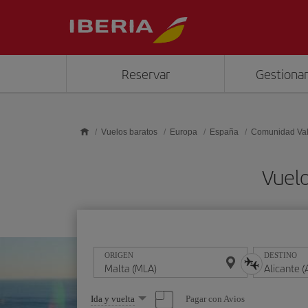
Saltar al contenido principal
Reservar
Gestionar
Vuelos baratos
Europa
España
Comunidad Va
Vuelo
ORIGEN
DESTINO
Seleccione
Pagar con Avios
Ida y vuelta