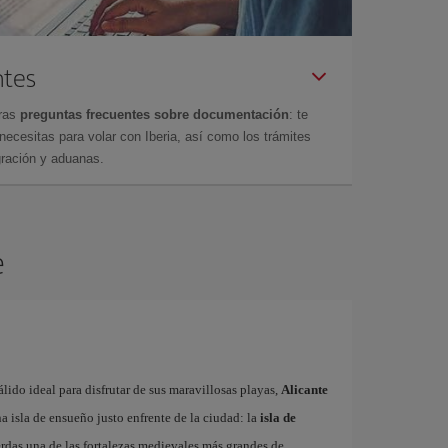
ntes
tras
preguntas frecuentes sobre documentación
: te
cesitas para volar con Iberia, así como los trámites
gración y aduanas.
e
ido ideal para disfrutar de sus maravillosas playas,
Alicante
 isla de ensueño justo enfrente de la ciudad: la
isla de
erdas una de las fortalezas medievales más grandes de