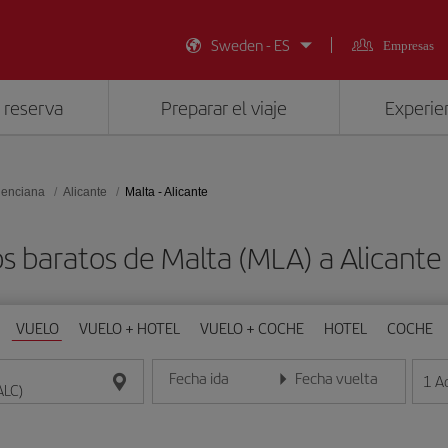
Sweden - ES
Empresas
 reserva
Preparar el viaje
Experien
lenciana
Alicante
Malta - Alicante
s baratos de Malta (MLA) a Alicante
VUELO
VUELO + HOTEL
VUELO + COCHE
HOTEL
COCHE
Fecha ida
Fecha vuelta
1
A
Introduce la fecha en formato día/mes/año
Introduce la fecha en format