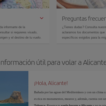
Preguntas frecue
da informarte de la
¿Tienes dudas? Consulta nues
sultar si requieres visado,
aclaramos los documentos que ne
rigen y el destino de tu vuelo.
específicos exigidos para la mi
Información útil para volar a Alicant
¡Hola, Alicante!
Bañada por las aguas del Mediterráneo y con un clima cál
es rica en monumentos, museos y, además, cuenta con una
Tabarca
. Reserva tu
vuelo barato a Alicante
y no te pi