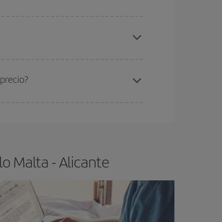
elo y de que las tarifas más baratas (turista)
lta-Alicante-dest
.
ra el vuelo más barato.
 precio?
ser flexible.
Lo normal es que
cuanto antes
 poco abiertos, podrás
elegir el precio más
o Malta - Alicante