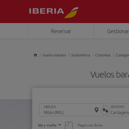
Saltar al contenido principal
Reservar
Gestionar
Vuelos baratos
Sudamérica
Colombia
Cartage
Vuelos bar
ORIGEN
DESTINO
Seleccione
Pagar con Avios
Ida y vuelta