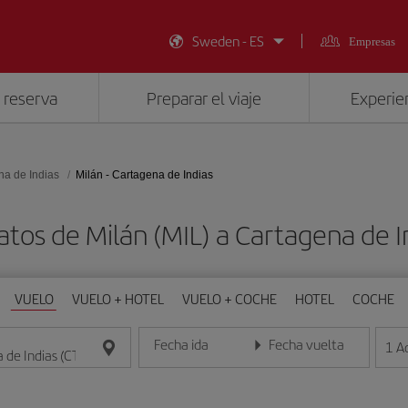
Sweden - ES
Empresas
 reserva
Preparar el viaje
Experien
na de Indias
Milán - Cartagena de Indias
atos de Milán (MIL) a Cartagena de I
VUELO
VUELO + HOTEL
VUELO + COCHE
HOTEL
COCHE
Fecha ida
Fecha vuelta
1
A
Introduce la fecha en formato día/mes/año
Introduce la fecha en format