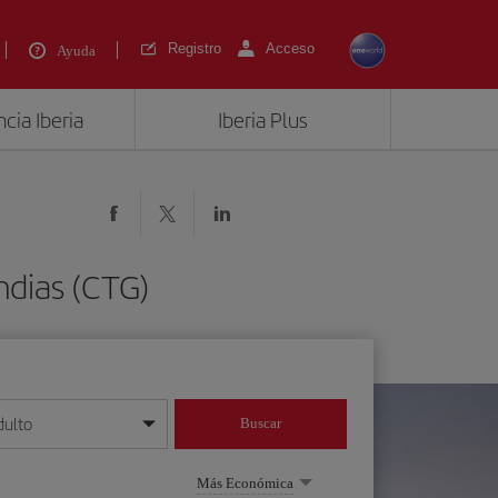
Registro
Acceso
Ayuda
cia Iberia
Iberia Plus
ndias (CTG)
dulto
Buscar
o día/mes/año
Más Económica