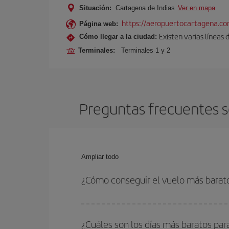
Situación:
Cartagena de Indias
Ver en mapa
https://aeropuertocartagena.co
Página web:
Existen varias líneas
Cómo llegar a la ciudad:
Terminales:
Terminales 1 y 2
Preguntas frecuentes s
Ampliar todo
¿Cómo conseguir el vuelo más barato
Podrás ahorrar en tu billete de avión de Milán-Ca
flexible con las fechas y horarios de ida y vuelta.
¿Cuáles son los días más baratos par