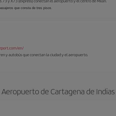
 73 y X73 (expréss) conectan el aeropuerto y el centro de Milán.
pasajeros que consta de tres pisos.
rport.com/en/
tren y autobús que conectan la ciudad y el aeropuerto.
Aeropuerto de Cartagena de Indias