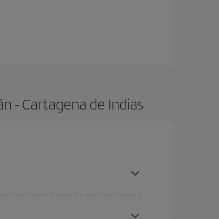
n - Cartagena de Indias
altas, compras con antelación y puedes ser