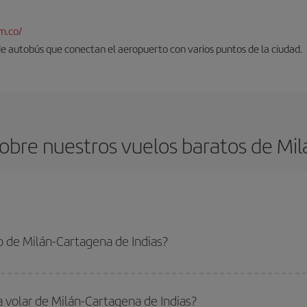
m.co/
 de autobús que conectan el aeropuerto con varios puntos de la ciudad.
obre nuestros vuelos baratos de Milá
 de Milán-Cartagena de Indias?
rtagena de Indias-dest y conseguir el vuelo más barato si evitas temporadas 
a volar de Milán-Cartagena de Indias?