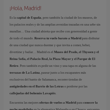
¡Hola, Madrid!
Es la
capital de España
, pero también la ciudad de los museos, de
los palacios reales y de las amplias avenidas trazadas en una urbe sin
murallas… Una ciudad abierta que recibe con generosidad a gente
de todo el mundo.
Reserva tu vuelo barato a Madrid
para disfrutar
de una ciudad que nunca duerme y que invita a comer, beber,
divertirse y bailar… Madrid es el
Museo del Prado, el Thyssen y el
Reina Sofía, el Palacio Real, la Plaza Mayor y el Parque de El
Retiro
. Pero también es pedir un vino y una tapa en alguna de las
terrazas de La Latina
, pasear junto a los escaparates más
exclusivos del barrio de Salamanca, recorrer tiendas de
antigüedades en el Barrio de las Letras
o perderse por las
callejuelas del bohemio Lavapiés
.
Encuentra las mejores
ofertas de vuelos a Madrid
para
conocer la
noche madrileña
en la alternativa Malasaña o en Chueca, epicentro