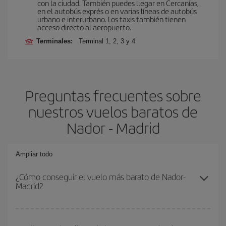
con la ciudad. También puedes llegar en Cercanías,
en el autobús exprés o en varias líneas de autobús
urbano e interurbano. Los taxis también tienen
acceso directo al aeropuerto.
Terminales:
Terminal 1, 2, 3 y 4
Preguntas frecuentes sobre
nuestros vuelos baratos de
Nador - Madrid
Ampliar todo
¿Cómo conseguir el vuelo más barato de Nador-
Madrid?
Podrás ahorrar en tu billete de avión de Nador-Madrid-dest y
conseguir el vuelo más barato si evitas temporadas altas,