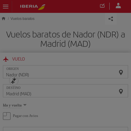
Saltar al contenido principal
Vuelos baratos
Vuelos baratos de Nador (NDR) a
Madrid (MAD)
VUELO
ORIGEN
DESTINO
Seleccione
Ida y vuelta
una
opción
Pagar con Avios