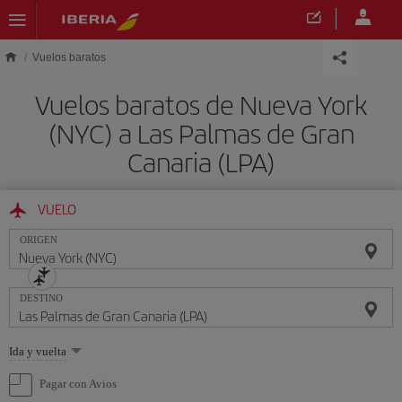
Saltar al contenido principal
Vuelos baratos
Vuelos baratos de Nueva York
(NYC) a Las Palmas de Gran
Canaria (LPA)
VUELO
ORIGEN
DESTINO
Seleccione
Ida y vuelta
una
opción
Pagar con Avios