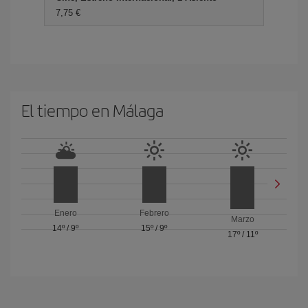
7,75 €
El tiempo en Málaga
Enero
Febrero
Marzo
14º
/
9º
15º
/
9º
17º
/
11º