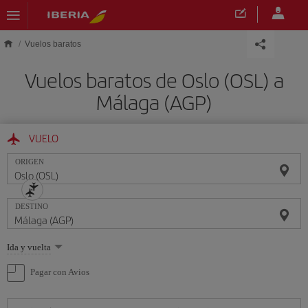
Saltar al contenido principal
Vuelos baratos
Vuelos baratos de Oslo (OSL) a
Málaga (AGP)
VUELO
ORIGEN
DESTINO
Seleccione
Ida y vuelta
una
opción
Pagar con Avios