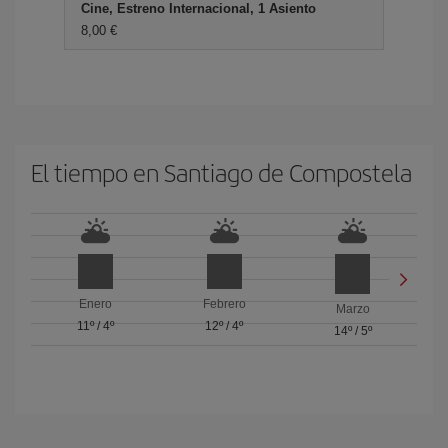
Cine, Estreno Internacional, 1 Asiento
8,00 €
El tiempo en Santiago de Compostela
Enero
Febrero
Marzo
11º
/
4º
12º
/
4º
14º
/
5º