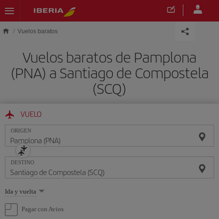
Saltar al contenido principal
Vuelos baratos
Vuelos baratos de Pamplona
(PNA) a Santiago de Compostela
(SCQ)
VUELO
ORIGEN
DESTINO
Seleccione
Ida y vuelta
una
opción
Pagar con Avios