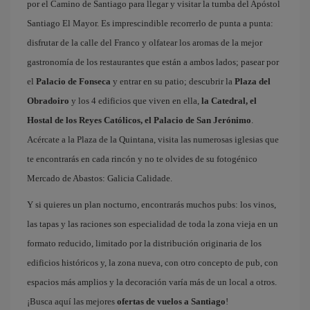
por el Camino de Santiago para llegar y visitar la tumba del Apóstol
Santiago El Mayor. Es imprescindible recorrerlo de punta a punta:
disfrutar de la calle del Franco y olfatear los aromas de la mejor
gastronomía de los restaurantes que están a ambos lados; pasear por
el
Palacio de Fonseca
y entrar en su patio; descubrir la
Plaza del
Obradoiro
y los 4 edificios que viven en ella,
la Catedral, el
Hostal de los Reyes Católicos, el Palacio de San Jerónimo
.
Acércate a la Plaza de la Quintana, visita las numerosas iglesias que
te encontrarás en cada rincón y no te olvides de su fotogénico
Mercado de Abastos: Galicia Calidade.
Y si quieres un plan nocturno, encontrarás muchos pubs: los vinos,
las tapas y las raciones son especialidad de toda la zona vieja en un
formato reducido, limitado por la distribución originaria de los
edificios históricos y, la zona nueva, con otro concepto de pub, con
espacios más amplios y la decoración varía más de un local a otros.
¡Busca aquí las mejores
ofertas de vuelos a Santiago
!