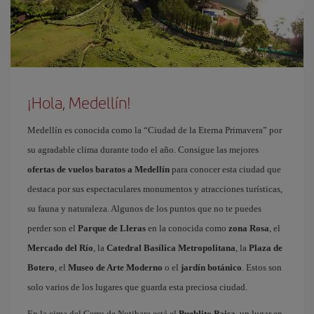
¡Hola, Medellín!
Medellín es conocida como la “Ciudad de la Eterna Primavera” por
su agradable clima durante todo el año. Consigue las mejores
ofertas de vuelos baratos a Medellín
para conocer esta ciudad que
destaca por sus espectaculares monumentos y atracciones turísticas,
su fauna y naturaleza. Algunos de los puntos que no te puedes
perder son el
Parque de Lleras
en la conocida como
zona Rosa
, el
Mercado del Río
, la
Catedral Basílica Metropolitana
, la
Plaza de
Botero
, el
Museo de Arte Moderno
o el
jardín botánico
. Estos son
solo varios de los lugares que guarda esta preciosa ciudad.
En la cima del Cerro de Nutibara está el
Pueblito Paisa
, un lugar en