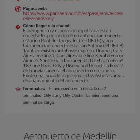
Página web:
https://www.parisaeroport.fr/es/pasajeros/access
o/ir-a-paris-orly
Cómo llegar a la ciudad:
El aeropuerto y el área metropolitana están
conectados por medio de un autobús (aeropuerto-
estación Pont de Rungis del tren RER C) y una
lanzadera (aeropuerto-estación Antony del RER B).
También existen autobuses expreso: Orlybus, Cars
Air France line 1, Cars Air France line 3, Val d'Europe
Airports Shuttle y la lanzader 91.10. El autobús nº
183 une Paris- Orly y Disneyland Resort. La línea 7
de tranvía conecta el aeropuerto con el metro.
Existe una lanzadera que enlaza las distintas áreas
de aparcamiento del aeropuerto.
Terminales:
El aeropuerto está dividido en 2
terminales: Orly sur y Orly Oeste. También tiene una
terminal de carga.
Aeropuerto de Medellín