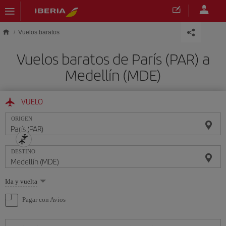
Saltar al contenido principal
Vuelos baratos
Vuelos baratos de París (PAR) a
Medellín (MDE)
VUELO
ORIGEN
DESTINO
Seleccione
Ida y vuelta
una
opción
Pagar con Avios