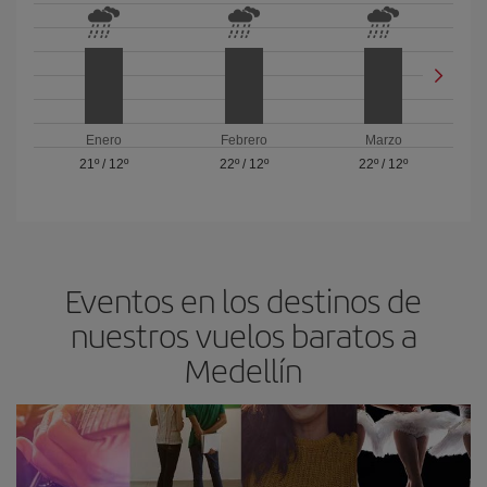
Enero
Febrero
Marzo
21º
/
12º
22º
/
12º
22º
/
12º
Eventos en los destinos de
nuestros vuelos baratos a
Medellín