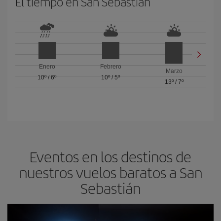
El tiempo en San Sebastián
Enero
Febrero
Marzo
10º
/
6º
10º
/
5º
13º
/
7º
Eventos en los destinos de
nuestros vuelos baratos a San
Sebastián