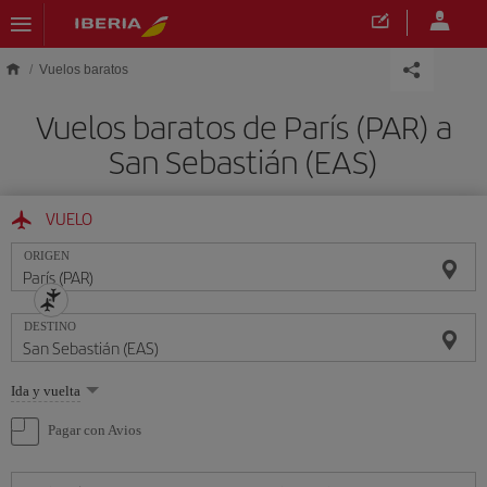
Saltar al contenido principal
Vuelos baratos
Vuelos baratos de París (PAR) a
San Sebastián (EAS)
VUELO
ORIGEN
DESTINO
Seleccione
Ida y vuelta
una
opción
Pagar con Avios