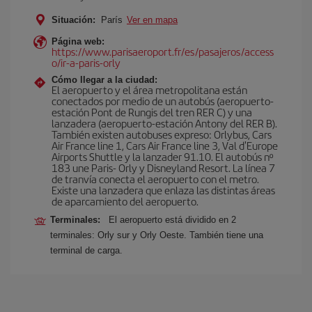
Situación:
París
Ver en mapa
Página web:
https://www.parisaeroport.fr/es/pasajeros/access
o/ir-a-paris-orly
Cómo llegar a la ciudad:
El aeropuerto y el área metropolitana están
conectados por medio de un autobús (aeropuerto-
estación Pont de Rungis del tren RER C) y una
lanzadera (aeropuerto-estación Antony del RER B).
También existen autobuses expreso: Orlybus, Cars
Air France line 1, Cars Air France line 3, Val d'Europe
Airports Shuttle y la lanzader 91.10. El autobús nº
183 une Paris- Orly y Disneyland Resort. La línea 7
de tranvía conecta el aeropuerto con el metro.
Existe una lanzadera que enlaza las distintas áreas
de aparcamiento del aeropuerto.
Terminales:
El aeropuerto está dividido en 2
terminales: Orly sur y Orly Oeste. También tiene una
terminal de carga.