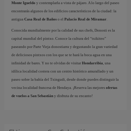
Monte Igueldo
y contemplarla a vista de pájaro. A lo largo del paseo
encontrarás algunos de los edificios característicos de la ciudad: la
antigua
Casa Real de Baños
o el
Palacio Real de Miramar
.
Conocida mundialmente por la calidad de sus chefs, Donosti es la
capital mundial del pintxo. Conoce la cultura del “txikiteo”
paseando por Parte Vieja donostiarra y degustando la gran variedad
de deliciosos pintxos con los que se te hará la boca agua en una
infinidad de bares. Y no te olvidas de visitar
Hondarribia
, una
idílica localidad costera con un centro histórico amurallado y un
paseo sobre la bahía del Txingudi, desde donde puedes distinguir la
vecina localidad francesa de Hendaya. ¡Reserva las mejores
ofertas
de vuelos a San Sebastián
y disfruta de su encanto!