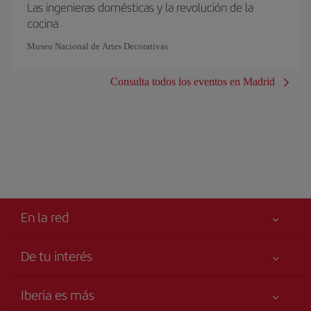
Las ingenieras domésticas y la revolución de la
cocina
Museo Nacional de Artes Decorativas
Consulta todos los eventos en Madrid
En la red
De tu interés
Tu seguridad es lo primero
Iberia es más
Accesibilidad