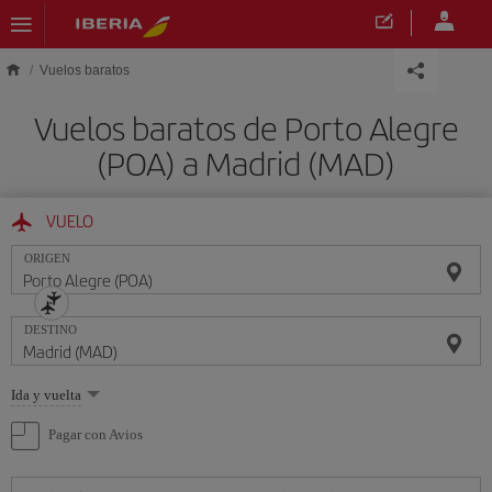
Saltar al contenido principal
Vuelos baratos
Vuelos baratos de Porto Alegre
(POA) a Madrid (MAD)
VUELO
ORIGEN
DESTINO
Seleccione
Ida y vuelta
una
opción
Pagar con Avios