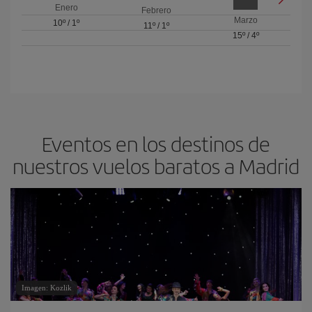
Enero
Febrero
Marzo
10º
/
1º
11º
/
1º
15º
/
4º
Eventos en los destinos de
nuestros vuelos baratos a Madrid
Imagen: Kozlik