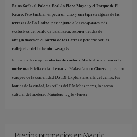
Reina Sofía, el Palacio Real, la Plaza Mayor y el Parque de El
Retiro
. Pero también es pedir un vino y una tapa en alguna de las
terrazas de La Latina
, pasear junto a los escaparates más
exclusivos del barrio de Salamanca, recorrer tiendas de
antigüedades en el Barrio de las Letras
o perderse por las
callejuelas del bohemio Lavapiés
.
Encuentra las mejores
ofertas de vuelos a Madrid
para
conocer la
noche madrileña
en la alternativa Malasaña o en Chueca, epicentro
europeo de la comunidad LGTBI. Explora más allá del centro, los
barrios de la ciudad, las orillas del Río Manzanares, la escena
cultural del moderno Matadero… ¿Te vienes?
Precios promedios en Madrid