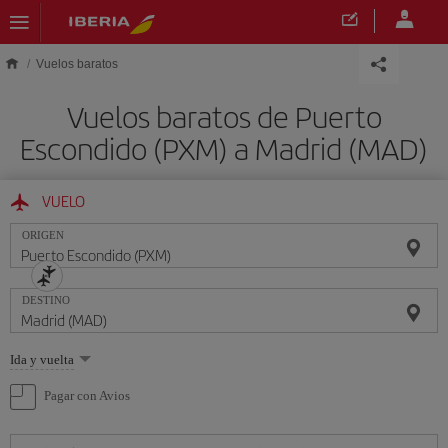
Saltar al contenido principal
Vuelos baratos
Vuelos baratos de Puerto
Escondido (PXM) a Madrid (MAD)
VUELO
ORIGEN
DESTINO
Seleccione
Ida y vuelta
una
opción
Pagar con Avios