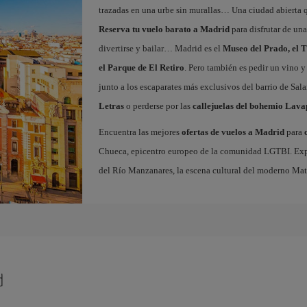
trazadas en una urbe sin murallas… Una ciudad abierta 
Reserva tu vuelo barato a Madrid
para disfrutar de un
divertirse y bailar… Madrid es el
Museo del Prado, el T
el Parque de El Retiro
. Pero también es pedir un vino y
junto a los escaparates más exclusivos del barrio de Sal
Letras
o perderse por las
callejuelas del bohemio Lava
Encuentra las mejores
ofertas de vuelos a Madrid
para
Chueca, epicentro europeo de la comunidad LGTBI. Explora
del Río Manzanares, la escena cultural del moderno Ma
d