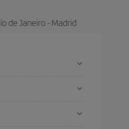
o de Janeiro - Madrid
, compras con antelación y puedes ser flexible
ratos
. Dinos desde dónde vuelas, a dónde
ra días cercanos
, tanto de ida como de vuelta,
gunos
horarios
puede que te hagan ahorrar aún