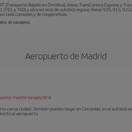
BRT (Transporte Rápido en Ómnibus), líneas TransCarioca Expresa y Tra
 (761 y 760) y otro servicio de autobús regular, líneas 925, 915, 9232
ten taxis comunes y de cooperativas.
ales de pasajeros.
Aeropuerto de Madrid
suarez-madrid-barajas.html
to con la ciudad. También puedes llegar en Cercanías, en el autobús ex
irecto al aeropuerto.