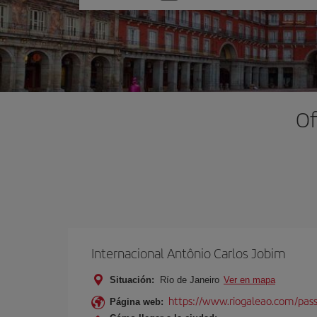
una
opción
Of
Internacional Antônio Carlos Jobim
Situación:
Río de Janeiro
Ver en mapa
https://www.riogaleao.com/pass
Página web: