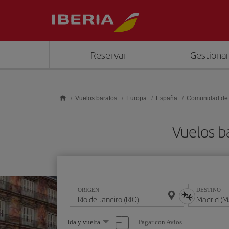
Saltar al contenido principal
Reservar
Gestionar
Vuelos baratos
Europa
España
Comunidad de
Vuelos b
ORIGEN
DESTINO
Seleccione
Pagar con Avios
Ida y vuelta