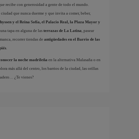
que recibe con generosidad a gente de todo el mundo.
a ciudad que nunca duerme y que invita a comer, beber,
hyssen y el Reina Sofía, el Palacio Real, la Plaza Mayor y
 una tapa en alguna de las
terrazas de La Latina
, pasear
amanca, recorrer tiendas de
antigüedades en el Barrio de las
piés
.
conocer la noche madrileña
en la alternativa Malasaña o en
 más allá del centro, los barrios de la ciudad, las orillas
tadero… ¿Te vienes?