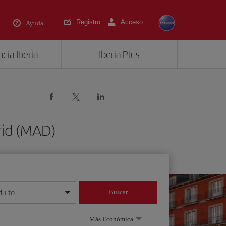
Registro
Acceso
Ayuda
cia Iberia
Iberia Plus
rid (MAD)
dulto
Buscar
o día/mes/año
Más Económica