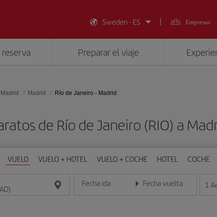
Sweden - ES
Empresas
 reserva
Preparar el viaje
Experien
 Madrid
Madrid
Río de Janeiro - Madrid
aratos de Río de Janeiro (RIO) a Mad
VUELO
VUELO + HOTEL
VUELO + COCHE
HOTEL
COCHE
Fecha ida
Fecha vuelta
1
A
Introduce la fecha en formato día/mes/año
Introduce la fecha en format