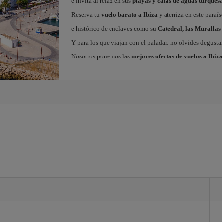
e invita al relax en sus
playas y calas de aguas turques
Reserva tu
vuelo barato a Ibiza
y aterriza en este paraí
e histórico de enclaves como su
Catedral, las Murallas 
Y para los que viajan con el paladar: no olvides degustar
Nosotros ponemos las
mejores ofertas de vuelos a Ibiz