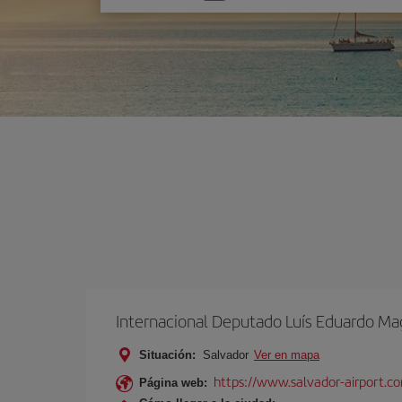
una
opción
Internacional Deputado Luís Eduardo Ma
Situación:
Salvador
Ver en mapa
https://www.salvador-airport.co
Página web: