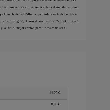
as
o paseando entre sus
típicas casas de fachadas blancas
.
so mediterráneo, en el que tampoco falta el atractivo cultural
y el barrio de Dalt Vila o el poblado fenicio de Sa Caleta
.
 su “sofrit pagés”, el arroz de matanza o el “guisat de peix”.
a
y la isla, su mejor versión para ti, seas como seas.
14,00 €
8,00 €