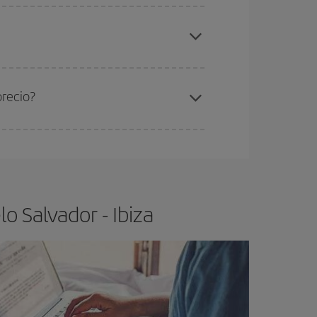
elo y de que las tarifas más baratas (turista)
lvador-Ibiza-dest
.
ra el vuelo más barato.
precio?
ser flexible.
Lo normal es que
cuanto antes
 poco abiertos, podrás
elegir el precio más
o Salvador - Ibiza