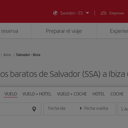
Sweden - ES
Empresas
 reserva
Preparar el viaje
Experien
Ibiza
Salvador - Ibiza
os baratos de Salvador (SSA) a Ibiza 
VUELO
VUELO + HOTEL
VUELO + COCHE
HOTEL
COCHE
Fecha ida
Fecha vuelta
1
A
Introduce la fecha en formato día/mes/año
Introduce la fecha en format