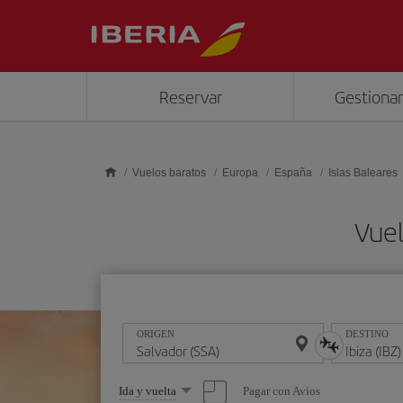
Saltar al contenido principal
Reservar
Gestionar
Vuelos baratos
Europa
España
Islas Baleares
Vuel
ORIGEN
DESTINO
Seleccione
Pagar con Avios
Ida y vuelta