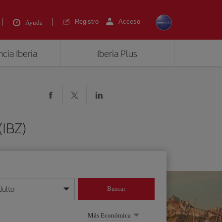
Registro
Acceso
Ayuda
cia Iberia
Iberia Plus
(IBZ)
dulto
Buscar
o día/mes/año
Más Económica