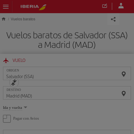
Saltar al contenido principal
Vuelos baratos
Vuelos baratos de Salvador (SSA)
a Madrid (MAD)
VUELO
ORIGEN
DESTINO
Seleccione
Ida y vuelta
una
opción
Pagar con Avios