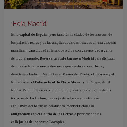
¡Hola, Madrid!
Es la
capital de España
, pero también la ciudad de los museos, de
los palacios reales y de las amplias avenidas trazadas en una urbe sin
murallas… Una ciudad abierta que recibe con generosidad a gente
de todo el mundo.
Reserva tu vuelo barato a Madrid
para disfrutar
de una ciudad que nunca duerme y que invita a comer, beber,
divertirse y bailar… Madrid es el
Museo del Prado, el Thyssen y el
Reina Sofía, el Palacio Real, la Plaza Mayor y el Parque de El
Retiro
. Pero también es pedir un vino y una tapa en alguna de las
terrazas de La Latina
, pasear junto a los escaparates más
exclusivos del barrio de Salamanca, recorrer tiendas de
antigüedades en el Barrio de las Letras
o perderse por las
callejuelas del bohemio Lavapiés
.