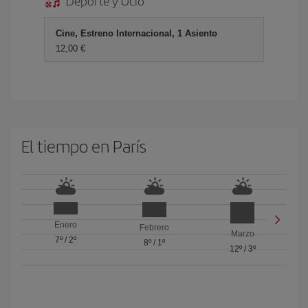
Deporte y Ocio
Cine, Estreno Internacional, 1 Asiento
12,00 €
El tiempo en París
Enero
Febrero
Marzo
7º
/
2º
8º
/
1º
12º
/
3º