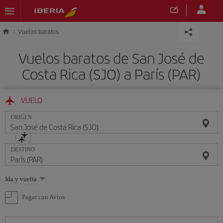
Saltar al contenido principal
Vuelos baratos
Vuelos baratos de San José de
Costa Rica (SJO) a París (PAR)
VUELO
ORIGEN
DESTINO
Seleccione
Ida y vuelta
una
opción
Pagar con Avios