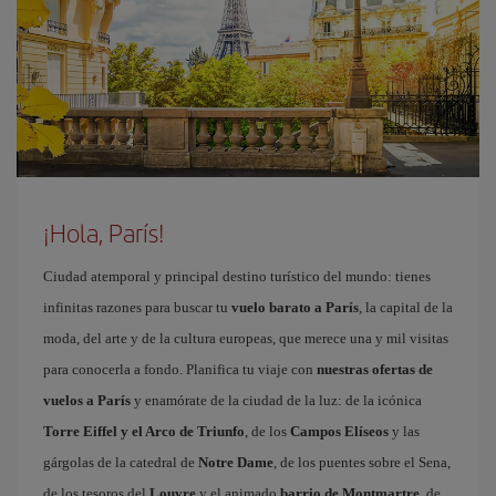
¡Hola, París!
Ciudad atemporal y principal destino turístico del mundo: tienes
infinitas razones para buscar tu
vuelo barato a París
, la capital de la
moda, del arte y de la cultura europeas, que merece una y mil visitas
para conocerla a fondo. Planifica tu viaje con
nuestras ofertas de
vuelos a París
y enamórate de la ciudad de la luz: de la icónica
Torre Eiffel y el Arco de Triunfo
, de los
Campos Elíseos
y las
gárgolas de la catedral de
Notre Dame
, de los puentes sobre el Sena,
de los tesoros del
Louvre
y el animado
barrio de Montmartre
, de