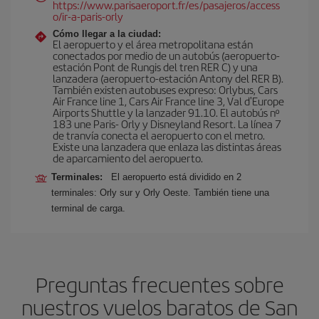
https://www.parisaeroport.fr/es/pasajeros/access
o/ir-a-paris-orly
Cómo llegar a la ciudad:
El aeropuerto y el área metropolitana están
conectados por medio de un autobús (aeropuerto-
estación Pont de Rungis del tren RER C) y una
lanzadera (aeropuerto-estación Antony del RER B).
También existen autobuses expreso: Orlybus, Cars
Air France line 1, Cars Air France line 3, Val d'Europe
Airports Shuttle y la lanzader 91.10. El autobús nº
183 une Paris- Orly y Disneyland Resort. La línea 7
de tranvía conecta el aeropuerto con el metro.
Existe una lanzadera que enlaza las distintas áreas
de aparcamiento del aeropuerto.
Terminales:
El aeropuerto está dividido en 2
terminales: Orly sur y Orly Oeste. También tiene una
terminal de carga.
Preguntas frecuentes sobre
nuestros vuelos baratos de San