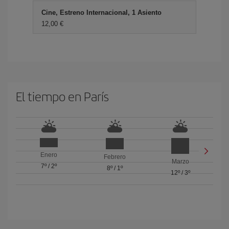
Cine, Estreno Internacional, 1 Asiento
12,00 €
El tiempo en París
Enero
Febrero
Marzo
7º
/
2º
8º
/
1º
12º
/
3º