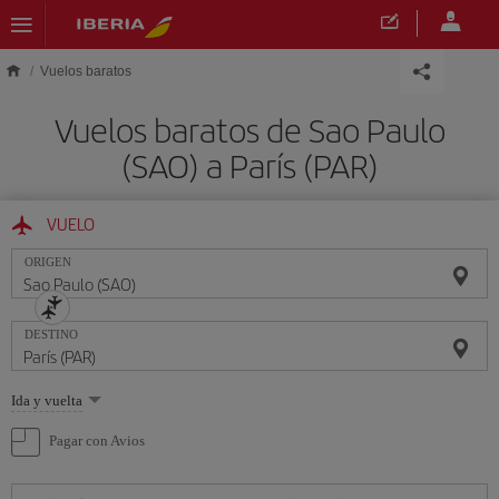
Saltar al contenido principal
Vuelos baratos
Vuelos baratos de Sao Paulo
(SAO) a París (PAR)
VUELO
ORIGEN
DESTINO
Seleccione
Ida y vuelta
una
opción
Pagar con Avios