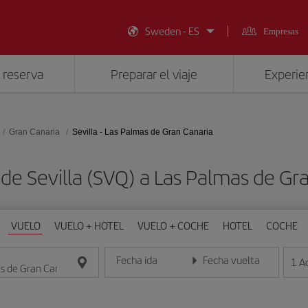
Sweden - ES
Empresas
 reserva
Preparar el viaje
Experien
Gran Canaria
Sevilla - Las Palmas de Gran Canaria
de Sevilla (SVQ) a Las Palmas de Gr
VUELO
VUELO + HOTEL
VUELO + COCHE
HOTEL
COCHE
Fecha ida
Fecha vuelta
1
A
Introduce la fecha en formato día/mes/año
Introduce la fecha en format