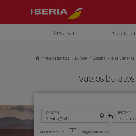
Saltar al contenido principal
Reservar
Gestionar
Vuelos baratos
Europa
España
Islas Canarias
Vuelos baratos 
ORIGEN
DESTINO
Seleccione
Pagar con Avios
Ida y vuelta