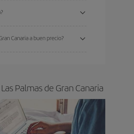
elo y de que las tarifas más baratas (turista)
villa-Las Palmas de Gran Canaria-dest
.
a?
ra el vuelo más barato.
Gran Canaria a buen precio?
ser flexible.
Lo normal es que
cuanto antes
 poco abiertos, podrás
elegir el precio más
- Las Palmas de Gran Canaria