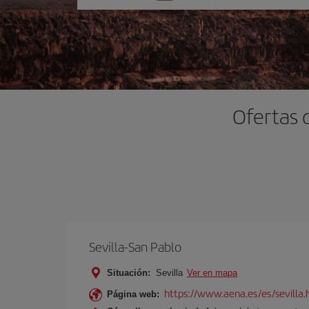
una
opción
Ofertas 
Sevilla-San Pablo
Situación:
Sevilla
Ver en mapa
https://www.aena.es/es/sevilla.
Página web: