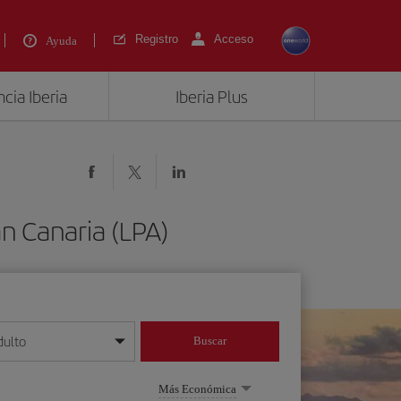
Registro
Acceso
Ayuda
cia Iberia
Iberia Plus
an Canaria (LPA)
dulto
Buscar
o día/mes/año
Más Económica