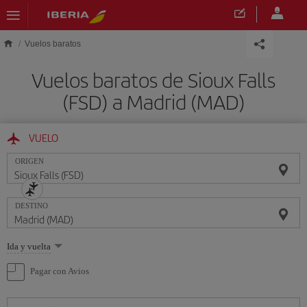
Saltar al contenido principal
Vuelos baratos
Vuelos baratos de Sioux Falls
(FSD) a Madrid (MAD)
VUELO
ORIGEN
DESTINO
Seleccione
Ida y vuelta
una
opción
Pagar con Avios