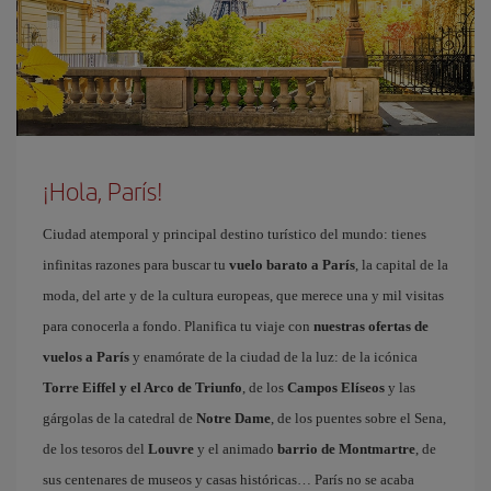
¡Hola, París!
Ciudad atemporal y principal destino turístico del mundo: tienes
infinitas razones para buscar tu
vuelo barato a París
, la capital de la
moda, del arte y de la cultura europeas, que merece una y mil visitas
para conocerla a fondo. Planifica tu viaje con
nuestras ofertas de
vuelos a París
y enamórate de la ciudad de la luz: de la icónica
Torre Eiffel y el Arco de Triunfo
, de los
Campos Elíseos
y las
gárgolas de la catedral de
Notre Dame
, de los puentes sobre el Sena,
de los tesoros del
Louvre
y el animado
barrio de Montmartre
, de
sus centenares de museos y casas históricas… París no se acaba