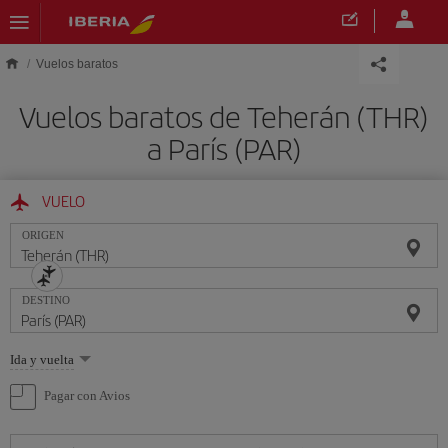
Saltar al contenido principal
Vuelos baratos
Vuelos baratos de Teherán (THR)
a París (PAR)
VUELO
ORIGEN
DESTINO
Seleccione
Ida y vuelta
una
opción
Pagar con Avios