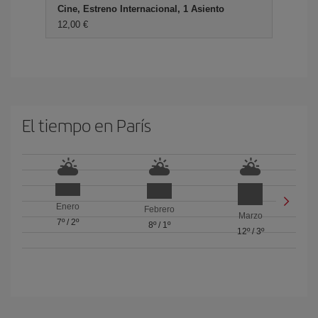
Cine, Estreno Internacional, 1 Asiento
12,00 €
El tiempo en París
Enero
Febrero
Marzo
7º
/
2º
8º
/
1º
12º
/
3º