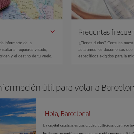
Preguntas frecue
da informarte de la
¿Tienes dudas? Consulta nues
sultar si requieres visado,
aclaramos los documentos que ne
rigen y el destino de tu vuelo.
específicos exigidos para la mi
nformación útil para volar a Barcelo
¡Hola, Barcelona!
La capital catalana es una ciudad bulliciosa que hace h
brillantes, magníficos restaurantes y vida nocturna. El c