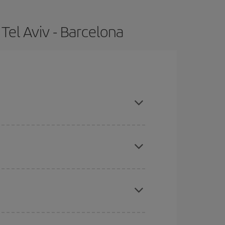
Tel Aviv - Barcelona
ompras con antelación y puedes ser flexible con
eral las Navidades, la Semana Santa y los
ana,
cuanto antes
compres tu vuelo, mejores
ratos
. Dinos desde dónde vuelas, a dónde