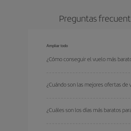
Preguntas frecuente
Ampliar todo
¿Cómo conseguir el vuelo más barato
Podrás ahorrar en tu billete de avión de Tel Aviv
las fechas y horarios de ida y vuelta.
¿Cuándo son las mejores ofertas de 
Puedes conseguir los vuelos más baratos viajan
periodos de vacaciones escolares son temporada
¿Cuáles son los días más baratos par
precios encontrarás.
Para saber qué días te saldrá más económico vol