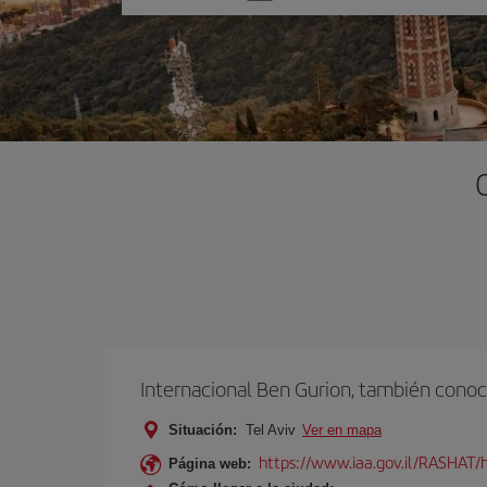
una
opción
Internacional Ben Gurion, también conoc
Situación:
Tel Aviv
Ver en mapa
https://www.iaa.gov.il/RASHAT/h
Página web: