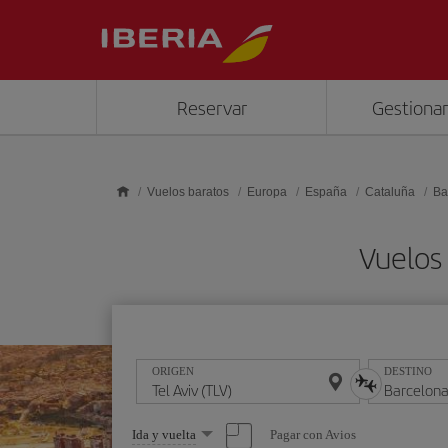
Saltar al contenido principal
Reservar
Gestionar
Vuelos baratos
Europa
España
Cataluña
Ba
Vuelos 
ORIGEN
DESTINO
Seleccione
Pagar con Avios
Ida y vuelta