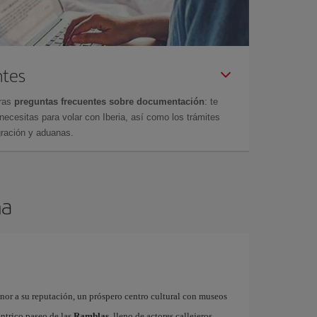
ntes
tras
preguntas frecuentes sobre documentación
: te
cesitas para volar con Iberia, así como los trámites
gración y aduanas.
na
onor a su reputación, un próspero centro cultural con museos
éntrico paseo de las
Ramblas
, lleno de actores callejeros,