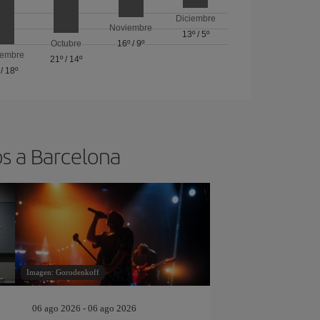
Diciembre
Noviembre
13º
/
5º
Octubre
16º
/
9º
iembre
21º
/
14º
/
18º
os a Barcelona
Imagen: Gorodenkoff
06 ago 2026 - 06 ago 2026