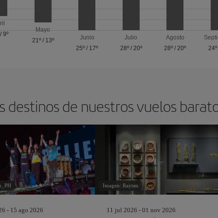
ril
Mayo
/
9º
Junio
Julio
Agosto
Sept
21º
/
13º
25º
/
17º
28º
/
20º
28º
/
20º
24º
s destinos de nuestros vuelos barat
h_PH
Imagen: Raytan
26 - 15 ago 2026
11 jul 2026 - 01 nov 2026