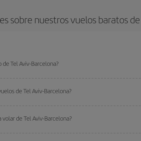
s sobre nuestros vuelos baratos de 
 de Tel Aviv-Barcelona?
-Barcelona-dest y conseguir el vuelo más barato si evitas temporadas altas, c
vuelos de Tel Aviv-Barcelona?
do
fuera de las temporadas altas
. Aunque depende de tu destino, por lo gen
 alta. Además, sobre todo si estás pensando en una escapada de fin de sem
a volar de Tel Aviv-Barcelona?
ar, solo tienes que empezar una consulta en nuestro
buscador de vuelos ba