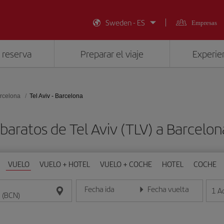
Sweden - ES
Empresas
 reserva
Preparar el viaje
Experien
rcelona
Tel Aviv - Barcelona
baratos de Tel Aviv (TLV) a Barcelo
VUELO
VUELO + HOTEL
VUELO + COCHE
HOTEL
COCHE
Fecha ida
Fecha vuelta
1
A
Introduce la fecha en formato día/mes/año
Introduce la fecha en format