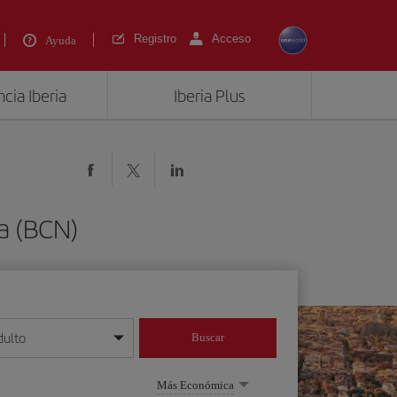
Registro
Acceso
Ayuda
cia Iberia
Iberia Plus
na (BCN)
dulto
Buscar
o día/mes/año
Más Económica