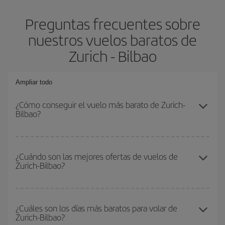
Preguntas frecuentes sobre
nuestros vuelos baratos de
Zurich - Bilbao
Ampliar todo
¿Cómo conseguir el vuelo más barato de Zurich-
Bilbao?
Podrás ahorrar en tu billete de avión de Zurich-Bilbao-dest y
conseguir el vuelo más barato si evitas temporadas altas,
¿Cuándo son las mejores ofertas de vuelos de
Zurich-Bilbao?
compras con antelación y puedes ser flexible con las fechas y
horarios de ida y vuelta.
Puedes conseguir los vuelos más baratos viajando
fuera de las
temporadas altas
. Aunque depende de tu destino, por lo general
¿Cuáles son los días más baratos para volar de
Zurich-Bilbao?
las Navidades, la Semana Santa y los periodos de vacaciones