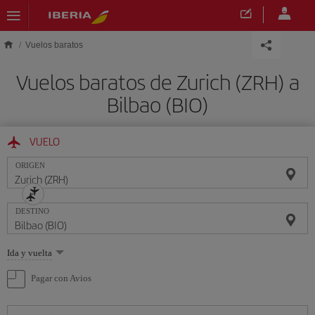
Saltar al contenido principal
Vuelos baratos
Vuelos baratos de Zurich (ZRH) a
Bilbao (BIO)
VUELO
ORIGEN
DESTINO
Seleccione
Ida y vuelta
una
opción
Pagar con Avios