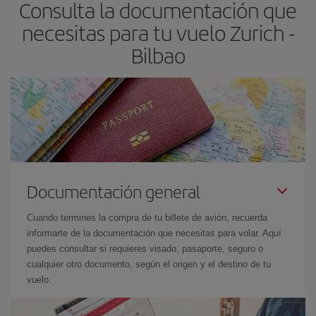
Consulta la documentación que
avión más baratos te saldrán. Además, si buscas los vuelos con
las fechas y los horarios del viaje un poco abiertos, podrás
elegir
necesitas para tu vuelo Zurich -
el precio más barato.
Bilbao
Documentación general
Cuando termines la compra de tu billete de avión, recuerda
informarte de la documentación que necesitas para volar. Aquí
puedes consultar si requieres visado, pasaporte, seguro o
cualquier otro documento, según el origen y el destino de tu
vuelo.