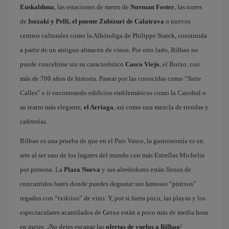
Euskalduna
, las estaciones de metro de
Norman Foster
, las torres
de
Isozaki y Pelli, el puente Zubizuri de Calatrava
o nuevos
centros culturales como la Alhóndiga de Philippe Starck, construida
a partir de un antiguo almacén de vinos. Por otro lado, Bilbao no
puede concebirse sin su característico
Casco Viejo
, el Botxo, con
más de 700 años de historia. Pasear por las conocidas como “Siete
Calles” e ir encontrando edificios emblemáticos como la Catedral o
su teatro más elegante,
el Arriaga
, así como una mezcla de tiendas y
cafeterías.
Bilbao es una prueba de que en el País Vasco, la gastronomía es un
arte al ser uno de los lugares del mundo con más Estrellas Michelin
por persona. La
Plaza Nueva
y sus alrededores están llenos de
concurridos bares donde puedes degustar sus famosos “pintxos”
regados con “txikitos” de vino. Y, por si fuera poco, las playas y los
espectaculares acantilados de Getxo están a poco más de media hora
en metro. ¡No dejes escapar las
ofertas de vuelos a Bilbao
!