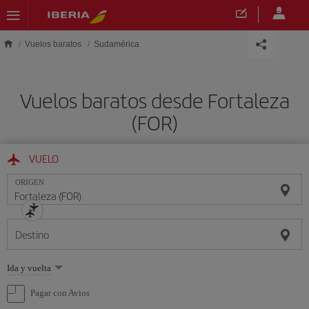
Saltar al contenido principal
Vuelos baratos
Sudamérica
Vuelos baratos desde Fortaleza
(FOR)
VUELO
ORIGEN
Destino
Seleccione
Ida y vuelta
una
opción
Pagar con Avios