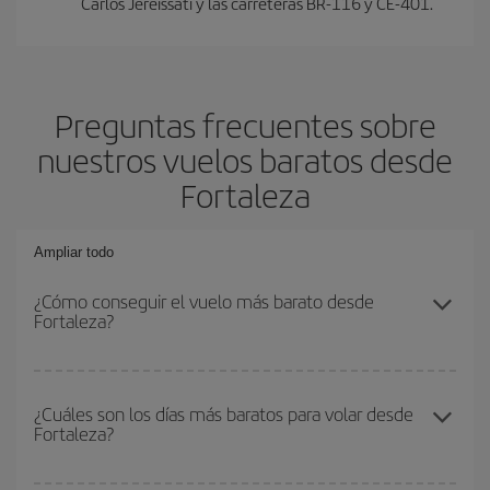
Carlos Jereissati y las carreteras BR-116 y CE-401.
Preguntas frecuentes sobre
nuestros vuelos baratos desde
Fortaleza
Ampliar todo
¿Cómo conseguir el vuelo más barato desde
Fortaleza?
Podrás ahorrar en tu billete de avión y conseguir el vuelo más
barato si evitas temporadas altas, compras con antelación y
¿Cuáles son los días más baratos para volar desde
Fortaleza?
puedes ser flexible con las fechas y horarios de ida y vuelta.
Además, si no tienes decidido un destino concreto para tu viaje,
mira nuestras ofertas y déjate inspirar: seguro que encuentras el