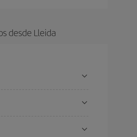
os desde Lleida
es ser flexible con las fechas y horarios de ida y
cuentras el vuelo más barato.
ratos
. Dinos desde dónde vuelas, a dónde
ra días cercanos
, tanto de ida como de vuelta,
gunos
horarios
puede que te hagan ahorrar aún