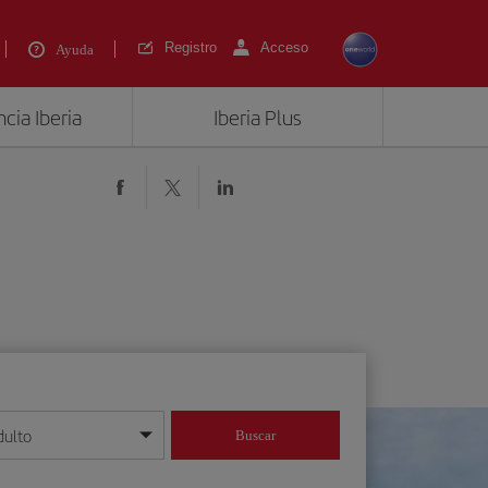
Registro
Acceso
Ayuda
cia Iberia
Iberia Plus
dulto
Buscar
o día/mes/año