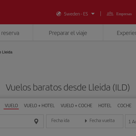
Sweden - ES
Empresas
 reserva
Preparar el viaje
Experien
 Lleida
Vuelos baratos desde Lleida (ILD)
VUELO
VUELO + HOTEL
VUELO + COCHE
HOTEL
COCHE
Fecha ida
Fecha vuelta
1
A
Introduce la fecha en formato día/mes/año
Introduce la fecha en format