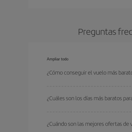
Preguntas frec
Ampliar todo
¿Cómo conseguir el vuelo más barat
Podrás ahorrar en tu billete de avión y conseguir
vuelta. Además, si no tienes decidido un destino c
¿Cuáles son los días más baratos par
Para saber qué días te saldrá más económico vol
quieres ir y en qué fechas habías pensado viajar
¿Cuándo son las mejores ofertas de 
para que puedas encontrar la mejor oferta. Ademá