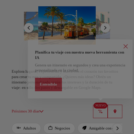
encantador casco antiguo, admirando la majestuosidad gótica de la
Catedral de la Seu y visitando el Palacio Real de la Almudaina. No
te pierdas la oportunidad de degustar la deliciosa cocina
mallorquina, con especialidades como la ensaimada, la sobrasada y
el tumbet, acompañadas de excelentes vinos locales.
Mallorca también ofrece una variedad de actividades al aire libre,
como senderismo, ciclismo y deportes acuáticos. Los pintorescos
pueblos de Pollença y Sóller te invitan a explorar sus tiendas de
artesanía y encantadora arquitectura. Al caer la noche, disfruta de la
A Coruña
Alicante
Planifica tu viaje con nuestra nueva herramienta con
animada vida nocturna en Palma y Magalluf, con discotecas de
IA
España
España
moda y bares imperdibles. Mallorca te espera para que descubras
Genera un itinerario en segundos y crea una experiencia
toda su magia. ¡No te lo pierdas!
personalizada en la ciudad.
Explora lugares, experiencias y marca con el corazón tus favoritos
para crear tu ruta y compartirla. ¿Quieres más ideas? Obtén un
itinerario personalizado según tus intereses y la duración de tu
Entendido
viaje: en sólo dos pasos y descargable en Google Maps.
NUEVO
Próximos 30 días
Adultos
Negocios
Amigable con el planeta