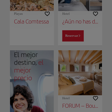
Playas
Hotel
Cala Comtessa
¿Aún no has decidido dónde alojarte?
Reservar
El mejor
destino,
el
mejor
precio
Hotel
FORUM – Boutique Hotel & Spa