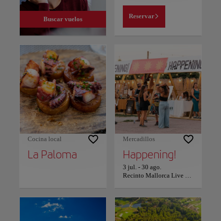
Reservar
Buscar vuelos
Cocina local
Mercadillos
La Paloma
Happening!
3 jul.
-
30 ago.
Recinto Mallorca Live Festival