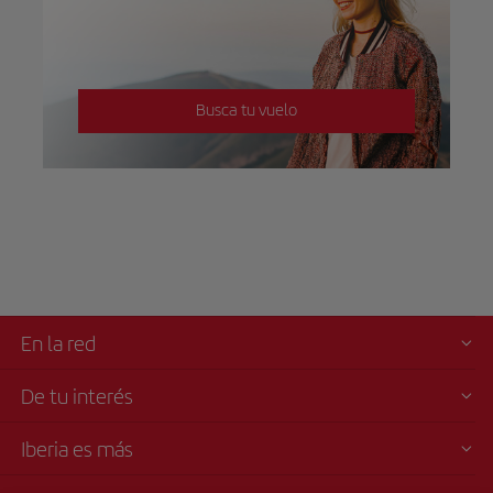
Busca tu vuelo
En la red
De tu interés
Iberia es más