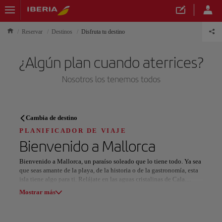
Reservar
Destinos
Disfruta tu destino
¿Algún plan cuando aterrices?
Nosotros los tenemos todos
PLANIFICADOR DE VIAJE
Cambia de destino
Descubre tu próximo destino
PLANIFICADOR DE VIAJE
Bienvenido a
Mallorca
Bienvenido a Mallorca, un paraíso soleado que lo tiene todo. Ya sea
que seas amante de la playa, de la historia o de la gastronomía, esta
isla tiene algo para ti. Relájate en las aguas cristalinas de Cala
Nuestros destinos
Formentor y Cala Deià, donde encontrarás desde playas familiares
Mostrar lista
Mostrar más
hasta calas solitarias ideales para una escapada romántica.
Descubre la cultura de Palma de Mallorca paseando por su
Todas las áreas
Europa
América del Sur
Norteaméri