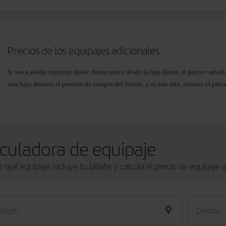
Si llevas más equipaje del incluido en tu franquicia y no lo has contratado prev
presentarte en el aeropuerto antes de la hora recomendada.
Precios de los equipajes adicionales
Si vas a añadir equipaje desde iberia.com o desde la App Iberia, el precio varia
más bajo durante el proceso de compra del billete; y el más alto, durante el proc
online máximos siempre serán inferiores a los precios del aeropuerto.
Puedes consultar el precio exacto al realizar la
compra
, desde
Gestión de reserva
Si tu vuelo
conecta zonas distintas
, se aplica la tarifa de la zona con mayor prec
culadora de equipaje
Zona: España (Península,
Zona: Europa,
 qué equipaje incluye tu billete y calcula el precio de equipaje a
Baleares, Canarias, Ceuta y
y Norte de Áfr
Melilla)
Excepto Dakar
Origen
Destino
Equipaje
Online:
desde
Online:
desde
15 EUR/18 USD/13