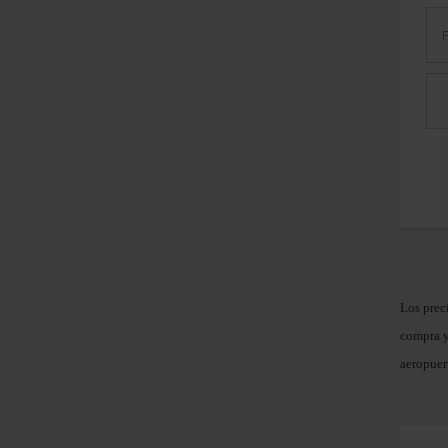
Los prec
compra y
aeropuer