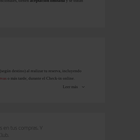
encionales, tienen
aceptación limitada
y se tratan
según destino) al realizar tu reserva, incluyendo
rvas
o más tarde, durante el Check-in online.
Leer más
sta opción).
s en tus compras. Y
Club.