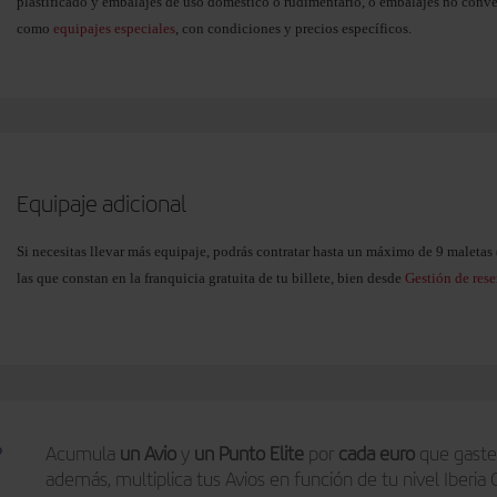
plastificado y embalajes de uso doméstico o rudimentario, o embalajes no conv
como
equipajes especiales
, con condiciones y precios específicos.
Equipaje adicional
Si necesitas llevar más equipaje, podrás contratar hasta un máximo de 9 maletas (
las que constan en la franquicia gratuita de tu billete, bien desde
Gestión de rese
Elige el peso de tu maleta adicional y paga solo por lo que te haga falta:
15 kg
. Si viajas con lo imprescindible.
23 kg
. El equipaje de siempre (de momento, algunas rutas solo permiten e
Acumula
un Avio
y
un Punto Elite
por
cada euro
que gaste
además, multiplica tus Avios en función de tu nivel Iberia 
32 kg
. Si llevas más peso del habitual.