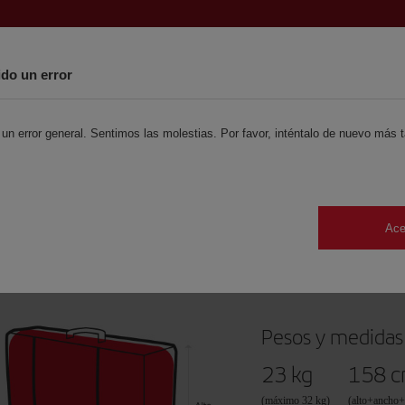
Empresas
Ayuda
Uruguay - ES
do un error
r reserva
Preparar el viaje
Experienc
un error general. Sentimos las molestias. Por favor, inténtalo de nuevo más t
Equipaje factu
Ace
Son los bultos que sólo pueden viajar en 
Pesos y medidas
23 kg
158 
(máximo 32 kg)
(alto+ancho+