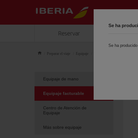
Se ha produci
Reservar
Gestiona
Se ha producido 
Preparar el viaje
Equipaje
Equipaje facturable
Equipaje de mano
Equipaje facturable
Centro de Atención de
Equipaje
Más sobre equipaje