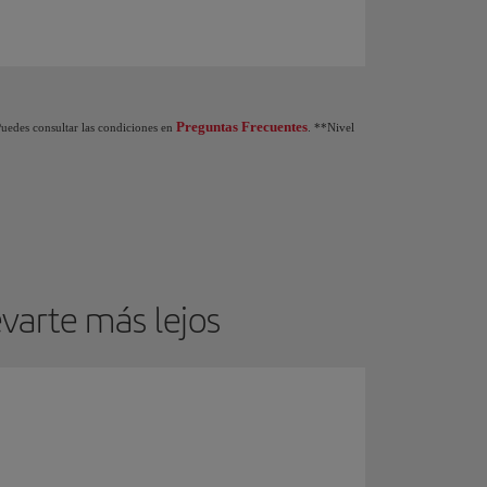
do de nivel en el programa Iberia Club: Al ganar 1.250 Puntos Elite obtienes de reg
Preguntas Frecuentes
 Puedes consultar las condiciones en
. **Nivel
varte más lejos