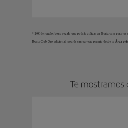
Animación de un avión que muestra que a medida que
* 20€ de regalo: bono regalo que podrás utilizar en Iberia.com para tus e
Iberia Club Oro adicional, podrás canjear este premio desde tu
Área pri
Te mostramos c