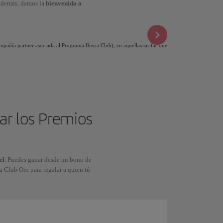
 Además, damos la
bienvenida a
mpañía partner asociada al Programa Iberia Club), en aquellas tarifas que
ar los Premios
el
. Puedes ganar desde un bono de
ia Club Oro para regalar a quien tú