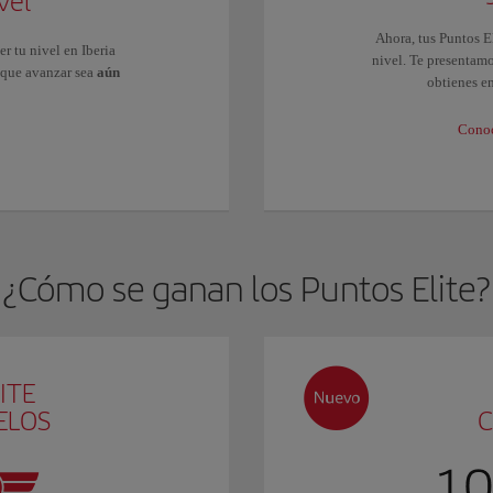
vel
Ahora, tus Puntos E
r tu nivel en Iberia
nivel. Te presentam
 que avanzar sea
aún
obtienes e
Conoc
¿Cómo se ganan los Puntos Elite?
ITE
ELOS
C