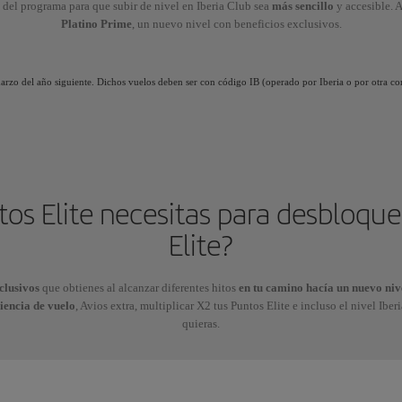
 del programa para que subir de nivel en Iberia Club sea
más sencillo
y accesible.
Platino Prime
, un nuevo nivel con beneficios exclusivos.
 marzo del año siguiente. Dichos vuelos deben ser con código IB (operado por Iberia o por otra co
os Elite necesitas para desbloque
Elite?
clusivos
que obtienes al alcanzar diferentes hitos
en tu camino hacía un nuevo niv
iencia de vuelo
, Avios extra, multiplicar X2 tus Puntos Elite e incluso el nivel Iber
quieras.