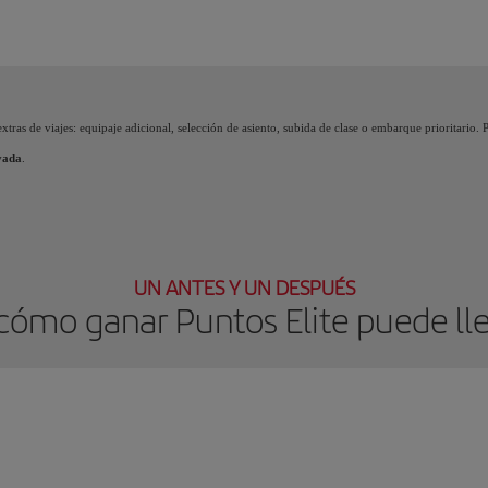
 acumulas Puntos Elite, desbloqueas beneficios, llamados Premios Elite y vas subien
xtras de viajes: equipaje adicional, selección de asiento, subida de clase o embarque prioritario.
vada
.
UN ANTES Y UN DESPUÉS
ómo ganar Puntos Elite puede lle