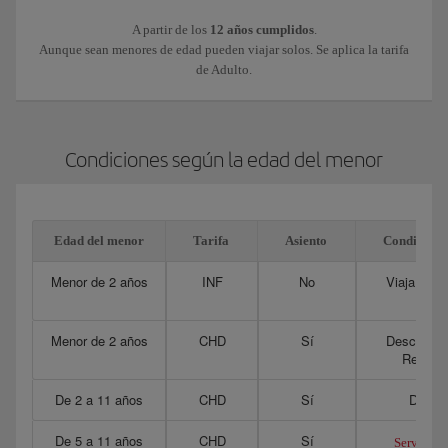
A partir de los
12 años cumplidos
.
Aunque sean menores de edad pueden viajar solos. Se aplica la tarifa
de Adulto.
Condiciones según la edad del menor
Edad del menor
Tarifa
Asiento
Condicione
Menor de 2 años
INF
No
Viaja y pag
ad
Menor de 2 años
CHD
Sí
Descuento 
Requier
De 2 a 11 años
CHD
Sí
Descue
De 5 a 11 años
CHD
Sí
Servicio