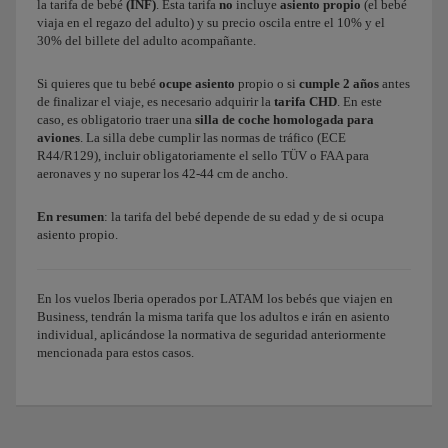
la tarifa de bebé
(INF)
. Esta tarifa
no
incluye
asiento propio
(el bebé
viaja en el regazo del adulto) y su precio oscila entre el 10% y el
30% del billete del adulto acompañante.
Si quieres que tu bebé
ocupe asiento
propio o si
cumple 2 años
antes
de finalizar el viaje, es necesario adquirir la
tarifa CHD
. En este
caso, es obligatorio traer una
silla de coche homologada para
aviones
. La silla debe cumplir las normas de tráfico (ECE
R44/R129), incluir obligatoriamente el sello TÜV o FAA para
aeronaves y no superar los 42-44 cm de ancho.
En resumen
: la tarifa del bebé depende de su edad y de si ocupa
asiento propio.
En los vuelos Iberia operados por LATAM los bebés que viajen en
Business, tendrán la misma tarifa que los adultos e irán en asiento
individual, aplicándose la normativa de seguridad anteriormente
mencionada para estos casos.