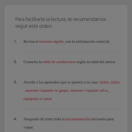
Para facilitarte la lectura, te recomendamos
seguir este orden:
resumen rápido
Revisa el
, con la información esencial.
tabla de condiciones
Consulta la
según la edad del menor.
bebés
niños
Accede a los apartados que se ajusten a tu caso:
,
menores viajando en grupo
menores viajando solos
,
,
,
equipajes
cunas
o
.
documentación
Asegurate de tener toda la
necesaria para
viajar.