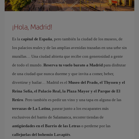
¡Hola, Madrid!
Es la
capital de España
, pero también la ciudad de los museos, de
los palacios reales y de las amplias avenidas trazadas en una urbe sin
murallas… Una ciudad abierta que recibe con generosidad a gente
de todo el mundo.
Reserva tu vuelo barato a Madrid
para disfrutar
de una ciudad que nunca duerme y que invita a comer, beber,
divertirse y bailar… Madrid es el
Museo del Prado, el Thyssen y el
Reina Sofía, el Palacio Real, la Plaza Mayor y el Parque de El
Retiro
. Pero también es pedir un vino y una tapa en alguna de las
terrazas de La Latina
, pasear junto a los escaparates más
exclusivos del barrio de Salamanca, recorrer tiendas de
antigüedades en el Barrio de las Letras
o perderse por las
callejuelas del bohemio Lavapiés
.