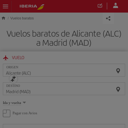
Saltar al contenido principal
Vuelos baratos
Vuelos baratos de Alicante (ALC)
a Madrid (MAD)
VUELO
ORIGEN
DESTINO
Seleccione
Ida y vuelta
una
opción
Pagar con Avios