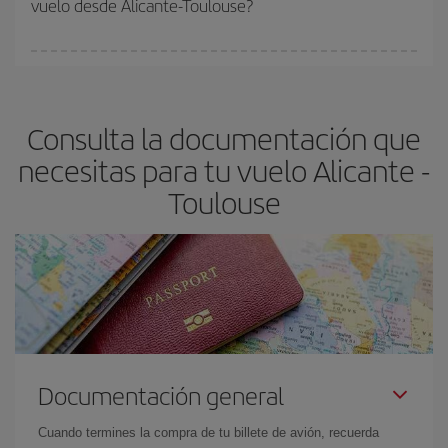
vuelo desde Alicante-Toulouse?
y de que las tarifas más baratas (turista) estén disponibles o se
vayan agotando. Por eso, comprar con antelación es
fundamental
para conseguir
vuelos baratos a Alicante-
En Iberia, tenemos distintas tarifas para garantizarte el mejor
Toulouse-dest
.
precio según tus necesidades de viaje. La tarifa básica, te
asegura el vuelo más barato.
Consulta la documentación que
necesitas para tu vuelo Alicante -
Toulouse
Documentación general
Cuando termines la compra de tu billete de avión, recuerda