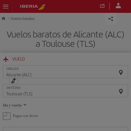
Saltar al contenido principal
Vuelos baratos
Vuelos baratos de Alicante (ALC)
a Toulouse (TLS)
VUELO
ORIGEN
DESTINO
Seleccione
Ida y vuelta
una
opción
Pagar con Avios