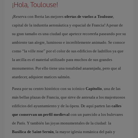
¡Hola, Toulouse!
¡Reserva con Iberia las mejores
ofertas de vuelos a Toulouse
,
capital de la industria aeronáutica y espacial de Francia! A pesar de
su gran tamaño es una ciudad que apetece recorrerla paseando por su
ambiente tan alegre, luminoso e increíblemente animado. Se conoce
como “la ville rose” por el color de sus edificios de ladrillos ya que
la arcilla es el material utilizado para muchos de sus grandes
monumentos. Por ello tiene una tonalidad anaranjada, pero que al
atardecer, adquiere matices salmón.
Pasea por su centro histórico con su icónico
Capitolio
, una de las
más bellas plazas de Francia, que sirve de antesala a los majestuosos
edificios del ayuntamiento y de la ópera. De aquí parten las
calles
que conservan un perfil medieval
con un parecido a los bulevares
de París. Y también las joyas monumentales de la ciudad: la
Basílica de Saint-Sernin
, la mayor iglesia románica del país y