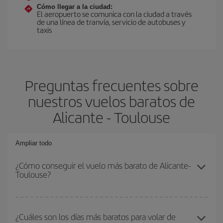
Cómo llegar a la ciudad:
El aeropuerto se comunica con la ciudad a través
de una línea de tranvía, servicio de autobuses y
taxis
Preguntas frecuentes sobre
nuestros vuelos baratos de
Alicante - Toulouse
Ampliar todo
¿Cómo conseguir el vuelo más barato de Alicante-
Toulouse?
Podrás ahorrar en tu billete de avión de Alicante-Toulouse-dest y
conseguir el vuelo más barato si evitas temporadas altas,
¿Cuáles son los días más baratos para volar de