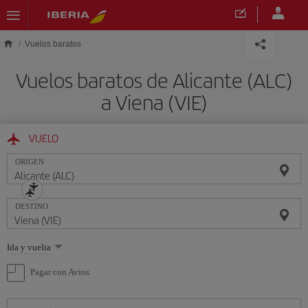
Saltar al contenido principal
Vuelos baratos
Vuelos baratos de Alicante (ALC)
a Viena (VIE)
VUELO
ORIGEN
DESTINO
Seleccione
Ida y vuelta
una
opción
Pagar con Avios