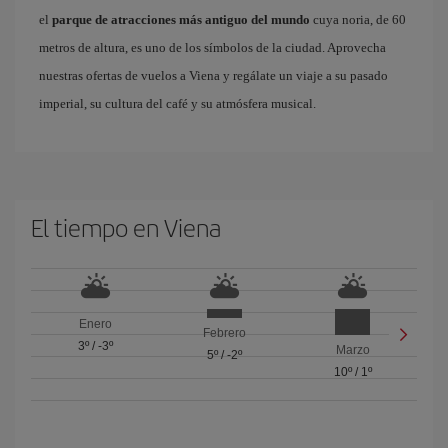
el
parque de atracciones más antiguo del mundo
cuya noria, de 60
metros de altura, es uno de los símbolos de la ciudad. Aprovecha
nuestras ofertas de vuelos a Viena y regálate un viaje a su pasado
imperial, su cultura del café y su atmósfera musical.
El tiempo en Viena
Enero
Febrero
3º
/
-3º
Marzo
5º
/
-2º
10º
/
1º