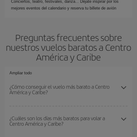
Conciertos, teatro, festivales, danza... Déjate inspirar por los
mejores eventos del calendario y reserva tu billete de avión
Preguntas frecuentes sobre
nuestros vuelos baratos a Centro
América y Caribe
Ampliar todo
¿Cómo conseguir el vuelo más barato a Centro
América y Caribe?
Podrás ahorrar en tu billete de avión y conseguir el vuelo más
barato si evitas temporadas altas, compras con antelación y
¿Cuáles son los días más baratos para volar a
Centro América y Caribe?
puedes ser flexible con las fechas y horarios de ida y vuelta.
Además, si no tienes decidido un destino concreto para tu viaje,
mira nuestras ofertas y déjate inspirar: seguro que encuentras el