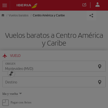
Saltar al contenido principal
Vuelos baratos
Centro América y Caribe
Vuelos baratos a Centro América
y Caribe
VUELO
ORIGEN
Destino
Seleccione
Ida y vuelta
una
opción
Pagar con Avios