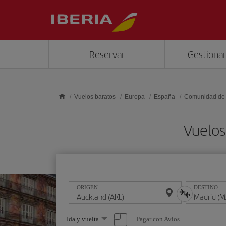
Saltar al contenido principal
Reservar
Gestionar
Vuelos baratos
Europa
España
Comunidad de
Vuelos
ORIGEN
DESTINO
Seleccione
Pagar con Avios
Ida y vuelta