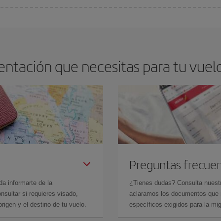
os baratos. Las claves para encontrar los mejores precios son
anticiparte y 
drán. Además, si buscas los vuelos con las fechas y los horarios del viaje un
ntación que necesitas para tu vuel
Preguntas frecue
da informarte de la
¿Tienes dudas? Consulta nues
sultar si requieres visado,
aclaramos los documentos que ne
rigen y el destino de tu vuelo.
específicos exigidos para la mi