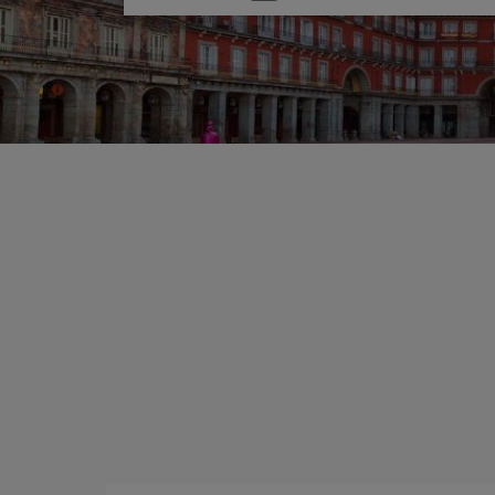
una
opción