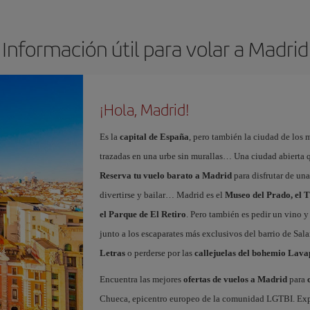
Información útil para volar a Madrid
¡Hola, Madrid!
Es la
capital de España
, pero también la ciudad de los 
trazadas en una urbe sin murallas… Una ciudad abierta 
Reserva tu vuelo barato a Madrid
para disfrutar de un
divertirse y bailar… Madrid es el
Museo del Prado, el T
el Parque de El Retiro
. Pero también es pedir un vino y
junto a los escaparates más exclusivos del barrio de Sal
Letras
o perderse por las
callejuelas del bohemio Lava
Encuentra las mejores
ofertas de vuelos a Madrid
para
Chueca, epicentro europeo de la comunidad LGTBI. Explora