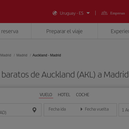
Uruguay - ES
Empresas
 reserva
Preparar el viaje
Experien
 Madrid
Madrid
Auckland - Madrid
 baratos de Auckland (AKL) a Madri
VUELO
HOTEL
COCHE
Fecha ida
Fecha vuelta
1
A
Introduce la fecha en formato día/mes/año
Introduce la fecha en format