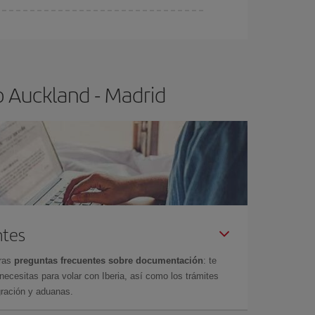
ser flexible.
Lo normal es que
cuanto antes
 poco abiertos, podrás
elegir el precio más
o Auckland - Madrid
ntes
tras
preguntas frecuentes sobre documentación
: te
cesitas para volar con Iberia, así como los trámites
gración y aduanas.