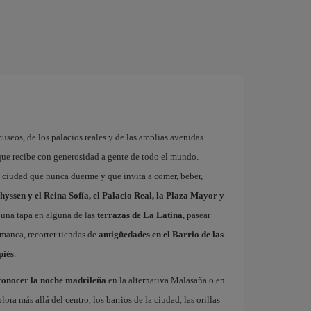
museos, de los palacios reales y de las amplias avenidas
que recibe con generosidad a gente de todo el mundo.
a ciudad que nunca duerme y que invita a comer, beber,
hyssen y el Reina Sofía, el Palacio Real, la Plaza Mayor y
 una tapa en alguna de las
terrazas de La Latina
, pasear
amanca, recorrer tiendas de
antigüedades en el Barrio de las
piés
.
conocer la noche madrileña
en la alternativa Malasaña o en
 más allá del centro, los barrios de la ciudad, las orillas