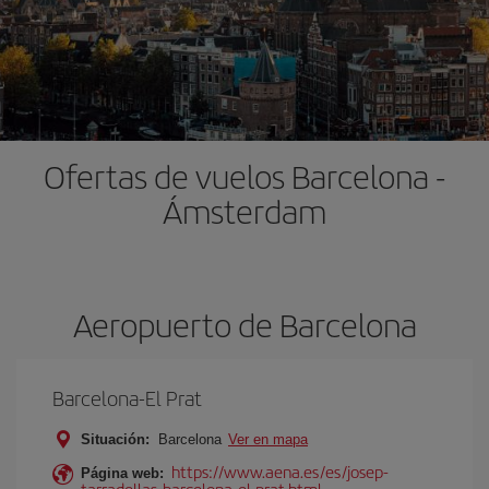
Ofertas de vuelos Barcelona -
Ámsterdam
Aeropuerto de Barcelona
Barcelona-El Prat
Situación:
Barcelona
Ver en mapa
https://www.aena.es/es/josep-
Página web:
tarradellas-barcelona-el-prat.html