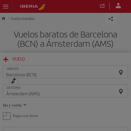
Saltar al contenido principal
Vuelos baratos
Vuelos baratos de Barcelona
(BCN) a Ámsterdam (AMS)
VUELO
ORIGEN
DESTINO
Seleccione
Ida y vuelta
una
opción
Pagar con Avios