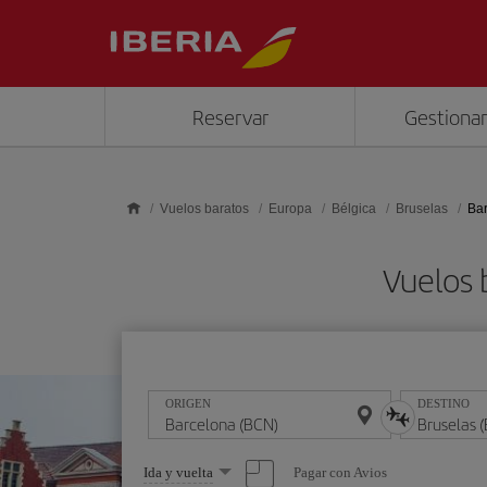
Saltar al contenido principal
Reservar
Gestionar
Vuelos baratos
Europa
Bélgica
Bruselas
Bar
Vuelos 
ORIGEN
DESTINO
Seleccione
Pagar con Avios
Ida y vuelta