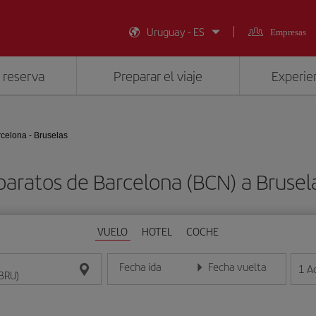
Uruguay - ES
Empresas
 reserva
Preparar el viaje
Experien
celona - Bruselas
baratos de Barcelona (BCN) a Brusel
VUELO
HOTEL
COCHE
Fecha ida
Fecha vuelta
1
A
Introduce la fecha en formato día/mes/año
Introduce la fecha en format