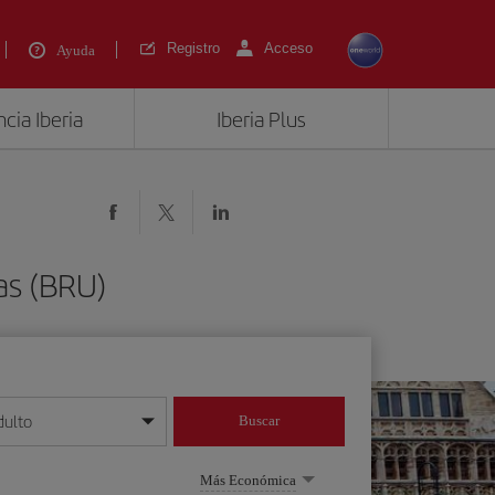
Registro
Acceso
Ayuda
cia Iberia
Iberia Plus
as (BRU)
dulto
Buscar
o día/mes/año
Más Económica