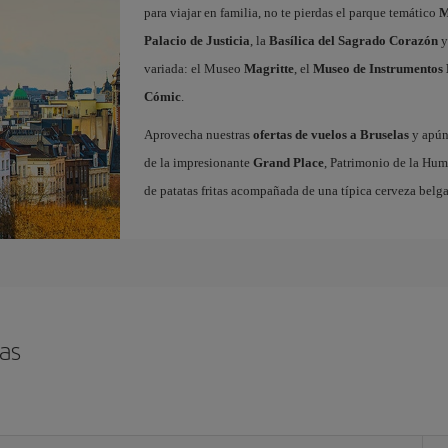
para viajar en familia, no te pierdas el parque temático
M
Palacio de Justicia
, la
Basílica del Sagrado Corazón
y
variada: el Museo
Magritte
, el
Museo de Instrumentos 
Cómic
.
Aprovecha nuestras
ofertas de vuelos a Bruselas
y apúnt
de la impresionante
Grand Place
, Patrimonio de la Hum
de patatas fritas acompañada de una típica cerveza belga
as