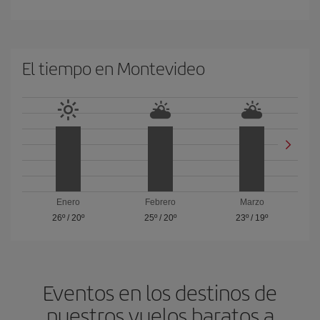
El tiempo en Montevideo
Enero
Febrero
Marzo
26º
/
20º
25º
/
20º
23º
/
19º
Eventos en los destinos de
nuestros vuelos baratos a