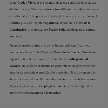
como
Ciudad Vieja
, es el epicentro de la vida cultural de la ciudad
donde conviven librerías, teatros y los edificios más relevantes de la
era colonial y de las primeras décadas de la independencia, como el
Cabildo
y la
Basílica Metropolitana
, ambos en la
Plaza de la
Constitución
, o el prestigioso
Teatro Solís
, emblema de la cultura
uruguaya.
Frente al puerto se sitúa uno de los lugares más significativos y
fascinantes de la Ciudad Vieja: el
Mercado del Puerto
. Otro de los
lugares típicos de esta zona de la ciudad es la
calle peatonal
Sarandí
, en la que se encuentra un gran número de galerías de arte,
puestos de artesanía o espectáculos musicales. Si lo que quieres es
descansar frente al mar, Montevideo cuenta con una de las mejores
playas del país: la extensa
playa de Pocitos
. ¡Reserva alguno de
nuestros
vuelos baratos a Montevideo
!