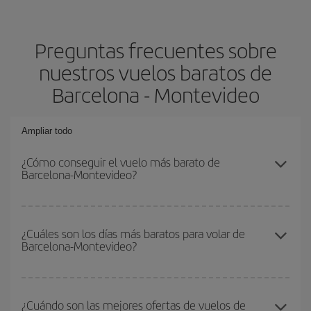
Preguntas frecuentes sobre
nuestros vuelos baratos de
Barcelona - Montevideo
Ampliar todo
¿Cómo conseguir el vuelo más barato de
Barcelona-Montevideo?
Podrás ahorrar en tu billete de avión de Barcelona-Montevideo-
dest y conseguir el vuelo más barato si evitas temporadas altas,
¿Cuáles son los días más baratos para volar de
Barcelona-Montevideo?
compras con antelación y puedes ser flexible con las fechas y
horarios de ida y vuelta.
Para saber qué días te saldrá más económico volar, solo tienes
que empezar una consulta en nuestro
buscador de vuelos
¿Cuándo son las mejores ofertas de vuelos de