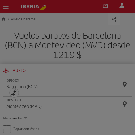
Saltar al contenido principal
Vuelos baratos
Vuelos baratos de Barcelona
(BCN) a Montevideo (MVD) desde
1219 $
VUELO
ORIGEN
DESTINO
Seleccione
Ida y vuelta
una
opción
Pagar con Avios