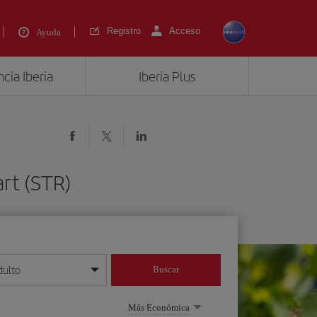
Registro
Acceso
Ayuda
cia Iberia
Iberia Plus
rt (STR)
dulto
Buscar
o día/mes/año
Más Económica