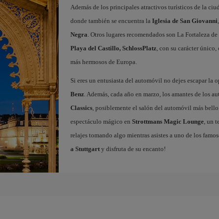
Además de los principales atractivos turísticos de la ci
donde también se encuentra la
Iglesia de San Giovanni
Negra
. Otros lugares recomendados son La Fortaleza de
Playa del Castillo, SchlossPlatz
, con su carácter único,
más hermosos de Europa.
Si eres un entusiasta del automóvil no dejes escapar la o
Benz
. Además, cada año en marzo, los amantes de los a
Classics
, posiblemente el salón del automóvil más bello d
espectáculo mágico en
Strottmans Magic Lounge
, un 
relajes tomando algo mientras asistes a uno de los famo
a Stuttgart
y disfruta de su encanto!