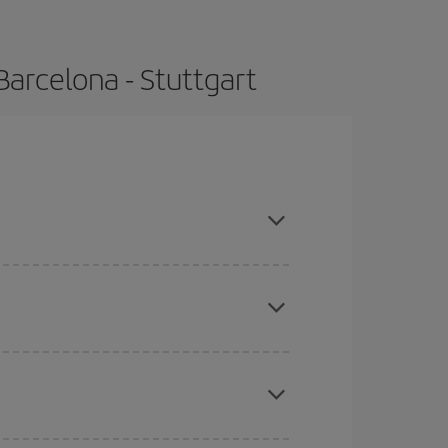
Barcelona - Stuttgart
compras con antelación y puedes ser flexible con
ratos
. Dinos desde dónde vuelas, a dónde
ra días cercanos
, tanto de ida como de vuelta,
gunos
horarios
puede que te hagan ahorrar aún