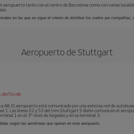
el aeropuerto tanto con el centro de Barcelona como con varias locali
ías.
nales en las que se sigue el criterio de distribuir los vuelos por compañías,
Aeropuerto de Stuttgart
t.de/?cl=de
sta A8. El aeropuerto está comunicado por una extensa red de autobuse
nal 1. Las líneas S2 y S3 del tren Stuttgart S-Bahn comunican el aeropu
rminal 1 en el 3° nivel de llegadas y en la terminal 3.
ididas según las aerolíneas que operan en este aeropuerto.