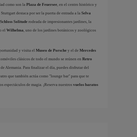
udad como son la
Plaza de Feuersee
, en el centro histórico y
, Stuttgart destaca por ser la puerta de entrada a la
Selva
Schloss Solitude
rodeada de impresionantes jardines, la
 o el
Wilhelma
, uno de los jardines botánicos y zoológicos
portunidad y visita el
Museo de Porsche
y el de
Mercedes
utomóviles clásicos de todo el mundo se reúnen en
Retro
e Alemania. Para finalizar el día, puedes disfrutar del
teatro que también actúa como "lounge bar" para que te
sos espectáculos de magia. ¡Reserva nuestros
vuelos baratos