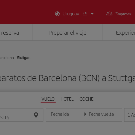
Uruguay - ES
Empresas
 reserva
Preparar el viaje
Experien
arcelona - Stuttgart
baratos de Barcelona (BCN) a Stuttga
VUELO
HOTEL
COCHE
Fecha ida
Fecha vuelta
1
A
Introduce la fecha en formato día/mes/año
Introduce la fecha en format