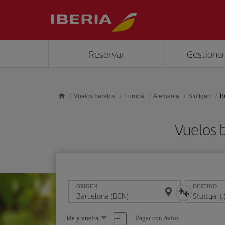
Saltar al contenido principal
Reservar
Gestionar
Vuelos baratos
Europa
Alemania
Stuttgart
B
Vuelos 
ORIGEN
DESTINO
Seleccione
Pagar con Avios
Ida y vuelta