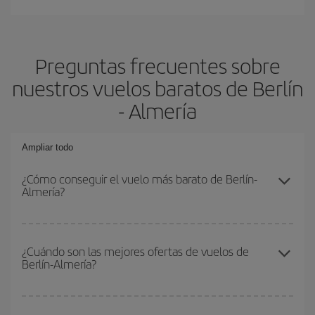
Preguntas frecuentes sobre
nuestros vuelos baratos de Berlín
- Almería
Ampliar todo
¿Cómo conseguir el vuelo más barato de Berlín-
Almería?
Podrás ahorrar en tu billete de avión de Berlín-Almería-dest y
conseguir el vuelo más barato si evitas temporadas altas,
¿Cuándo son las mejores ofertas de vuelos de
Berlín-Almería?
compras con antelación y puedes ser flexible con las fechas y
horarios de ida y vuelta.
Puedes conseguir los vuelos más baratos viajando
fuera de las