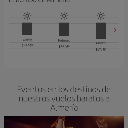
Enero
Febrero
Marzo
14º
/
6º
15º
/
6º
18º
/
8º
Eventos en los destinos de
nuestros vuelos baratos a
Almería