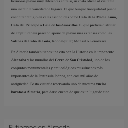
hermosas playas muy diferentes entre sí, su costa ofrece al visitante
una increíble variedad de lugares. El que busque tranquilidad puede
encontrar refugio en calas escondidas como
Cala de la Media Luna
,
Cala del Príncipe
o
Cala de los Amarillos
. El que prefiera disfrutar
de amplitud para pasear dispone de playas más extensas como las
Salinas de Cabo de Gata
, Rodoalquilar, Mónsul o Genoveses.
En Almería también tienes una cita con la Historia en la imponente
Alcazaba
y las murallas del
Cerro de San Cristóbal
, uno de los
conjuntos monumentales y arqueológicos musulmanes más
importantes de la Península Ibérica, con casi mil años de
antigüedad. Basta visitarla reservando uno de nuestros
vuelos
baratos a Almería
, para darse cuenta de que es un lugar de cine.
El tiempo en Almería