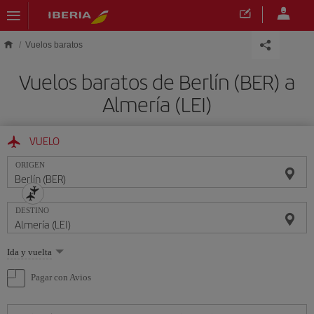
Saltar al contenido principal
Vuelos baratos
Vuelos baratos de Berlín (BER) a
Almería (LEI)
VUELO
ORIGEN
DESTINO
Seleccione
Ida y vuelta
una
opción
Pagar con Avios