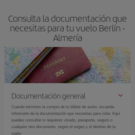
claves para encontrar los mejores precios son
anticiparte y ser
flexible.
Lo normal es que
cuanto antes
reserves tus billetes de
Consulta la documentación que
avión más baratos te saldrán. Además, si buscas los vuelos con
las fechas y los horarios del viaje un poco abiertos, podrás
elegir
necesitas para tu vuelo Berlín -
el precio más barato.
Almería
Documentación general
Cuando termines la compra de tu billete de avión, recuerda
informarte de la documentación que necesitas para volar. Aquí
puedes consultar si requieres visado, pasaporte, seguro o
cualquier otro documento, según el origen y el destino de tu
vuelo.