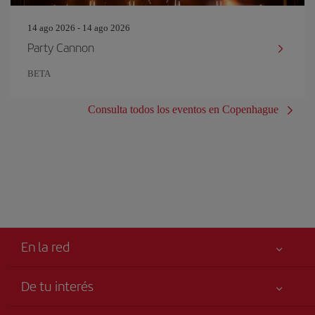
14 ago 2026 - 14 ago 2026
Party Cannon
BETA
Consulta todos los eventos en Copenhague
En la red
De tu interés
Me gusta volar
Tu seguridad es lo primero