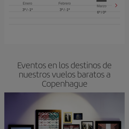
Enero
Febrero
Marzo
3º
/
-1º
3º
/
-1º
6º
/
0º
Eventos en los destinos de
nuestros vuelos baratos a
Copenhague