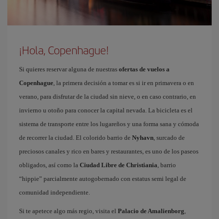
¡Hola, Copenhague!
Si quieres reservar alguna de nuestras
ofertas de vuelos a
Copenhague
, la primera decisión a tomar es si ir en primavera o en
verano, para disfrutar de la ciudad sin nieve, o en caso contrario, en
invierno u otoño para conocer la capital nevada. La bicicleta es el
sistema de transporte entre los lugareños y una forma sana y cómoda
de recorrer la ciudad. El colorido barrio de
Nyhavn
, surcado de
preciosos canales y rico en bares y restaurantes, es uno de los paseos
obligados, así como la
Ciudad Libre de Christiania
, barrio
“hippie” parcialmente autogobernado con estatus semi legal de
comunidad independiente.
Si te apetece algo más regio, visita el
Palacio de Amalienborg
,