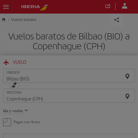
Saltar al contenido principal
Vuelos baratos
Vuelos baratos de Bilbao (BIO) a
Copenhague (CPH)
VUELO
ORIGEN
DESTINO
Seleccione
Ida y vuelta
una
opción
Pagar con Avios