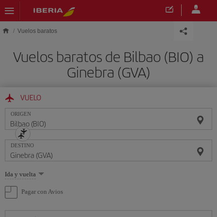
Saltar al contenido principal
Vuelos baratos
Vuelos baratos de Bilbao (BIO) a
Ginebra (GVA)
VUELO
ORIGEN
DESTINO
Seleccione
Ida y vuelta
una
opción
Pagar con Avios