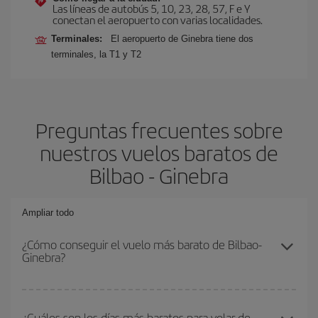
Las líneas de autobús 5, 10, 23, 28, 57, F e Y
conectan el aeropuerto con varias localidades.
Terminales:
El aeropuerto de Ginebra tiene dos
terminales, la T1 y T2
Preguntas frecuentes sobre
nuestros vuelos baratos de
Bilbao - Ginebra
Ampliar todo
¿Cómo conseguir el vuelo más barato de Bilbao-
Ginebra?
Podrás ahorrar en tu billete de avión de Bilbao-Ginebra-dest y
conseguir el vuelo más barato si evitas temporadas altas,
¿Cuáles son los días más baratos para volar de