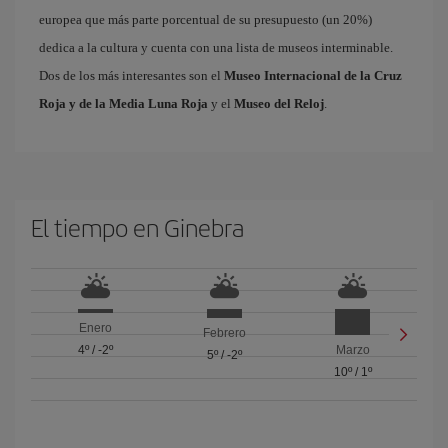
europea que más parte porcentual de su presupuesto (un 20%)
dedica a la cultura y cuenta con una lista de museos interminable.
Dos de los más interesantes son el
Museo Internacional de la Cruz
Roja y de la Media Luna Roja
y el
Museo del Reloj
.
El tiempo en Ginebra
Enero
Febrero
4º
/
-2º
Marzo
5º
/
-2º
10º
/
1º