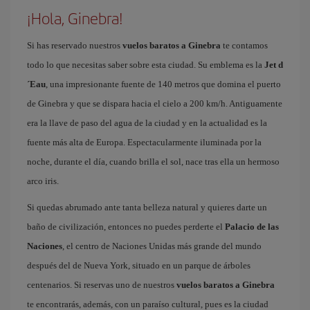
¡Hola, Ginebra!
Si has reservado nuestros
vuelos baratos a Ginebra
te contamos
todo lo que necesitas saber sobre esta ciudad. Su emblema es la
Jet d
´Eau
, una impresionante fuente de 140 metros que domina el puerto
de Ginebra y que se dispara hacia el cielo a 200 km/h. Antiguamente
era la llave de paso del agua de la ciudad y en la actualidad es la
fuente más alta de Europa. Espectacularmente iluminada por la
noche, durante el día, cuando brilla el sol, nace tras ella un hermoso
arco iris.
Si quedas abrumado ante tanta belleza natural y quieres darte un
baño de civilización, entonces no puedes perderte el
Palacio de las
Naciones
, el centro de Naciones Unidas más grande del mundo
después del de Nueva York, situado en un parque de árboles
centenarios. Si reservas uno de nuestros
vuelos baratos a Ginebra
te encontrarás, además, con un paraíso cultural, pues es la ciudad