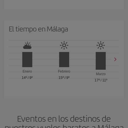
El tiempo en Málaga
Enero
Febrero
Marzo
14º
/
9º
15º
/
9º
17º
/
11º
Eventos en los destinos de
nuestros vuelos baratos a Málaga