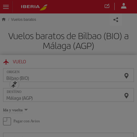
Saltar al contenido principal
Vuelos baratos
Vuelos baratos de Bilbao (BIO) a
Málaga (AGP)
VUELO
ORIGEN
DESTINO
Seleccione
Ida y vuelta
una
opción
Pagar con Avios