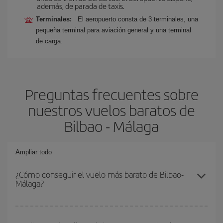
además, de parada de taxis.
Terminales:
El aeropuerto consta de 3 terminales, una
pequeña terminal para aviación general y una terminal
de carga.
Preguntas frecuentes sobre
nuestros vuelos baratos de
Bilbao - Málaga
Ampliar todo
¿Cómo conseguir el vuelo más barato de Bilbao-
Málaga?
Podrás ahorrar en tu billete de avión de Bilbao-Málaga-dest y
conseguir el vuelo más barato si evitas temporadas altas,